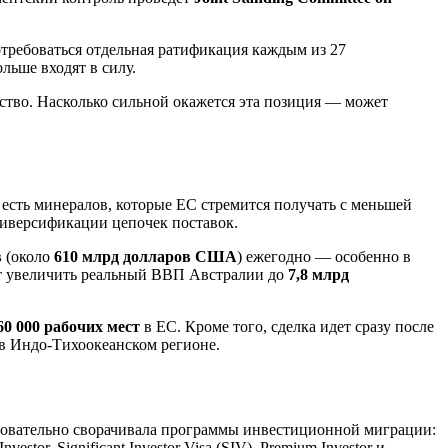
потребоваться отдельная ратификация каждым из 27
льше входят в силу.
йство. Насколько сильной окажется эта позиция — может
о есть минералов, которые ЕС стремится получать с меньшей
диверсификации цепочек поставок.
в
(около
610 млрд долларов США
) ежегодно — особенно в
ет увеличить реальный ВВП Австралии до
7,8 млрд
60 000 рабочих мест
в ЕС. Кроме того, сделка идет сразу после
 в Индо‑Тихоокеанском регионе.
едовательно сворачивала программы инвестиционной миграции:
estor, Significant Investor Visa (SIV), Premium Investor и