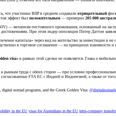
ь, что участники BIIP в среднем создавали
отрицательный
фиск
нтов эффект был
положительным
— примерно
205 000 австрал
sa (NIV) — механизм постоянного проживания, основанный на зас
достижениями. При этом лидер оппозиции Питер Даттон заявлял 
чение капитала» через вид на жительство за инвестиции и не от
дственно в торговое соглашение — на принципах взаимности и п
olden visa»
в рамках этой сделки не появляется. Глава о мобильн
к рынкам труда с обеих сторон — при условии профессиональной
согласованные FTA ЕС с Индией и Индонезией, а также от того,
s, digital nomad programs, and the Greek Golden Visa:
@digitalnomadg
obility in the EU
visas for Australians in the EU
intra-company transfer