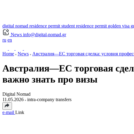
digital nomad residence permit
student residence permit
golden visa g
News
info@digital-nomad.gr
ru
en
Home
News
Австралия—ЕС торговая сделка: условия професс
Австралия—ЕС торговая сделк
важно знать про визы
Digital Nomad
11.05.2026
intra-company transfers
e-mail
Link