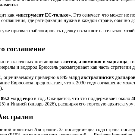
рламента
.
ядит как
«инструмент ЕС‑только»
. Это означает, что может не 
 соглашения, где ратификация нужна в каждой стране, обычно до
уже призвала заблокировать сделку из‑за квот на сельское хозя
то соглашение
один из ключевых поставщиков
лития, алюминия и марганца
, т
нералы и водород Брюссель рассматривает как часть стратегии 
ЕС, оцениваемому примерно в
845 млрд австралийских долларо
ание Евросоюза предполагает, что к 2030 году соглашение мож
А
).
т
89,2 млрд евро
в год. Ожидается, что это поддерживает около
4
5) и Индией (январь 2026), расширяя его торговую архитектуру
Австралии
онной политики Австралии. За последние два года страна посл
am (BIIP), отменив все пять направлений — Business Innovation, Inv