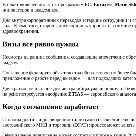
В пакет включен доступ к программам ЕС:
Euraxess
,
Marie Skł
инноваторов и академиков.
Для внутрикорпоративных переводов (старшие сотрудники и с
года. Кроме того, стороны договорились упростить взаимное 
здравоохранения.
Визы все равно нужны
Несмотря на ранние сообщения, создававшие впечатление обрат
выдачу.
Соглашение фиксирует обязательства обеих сторон по более бл
предложение о работе перед выездом — для подходящих катег
Для краткосрочных поездок австралийцы уже используют без
на рейс потребуется одобрение
ETIAS
— европейского аналог
Когда соглашение заработает
Стороны достигли договоренности, но само соглашение еще н
австралийского МИД и торговли (DFAT) процесс может занять
Официальное подписание может состояться ближе к концу 2026