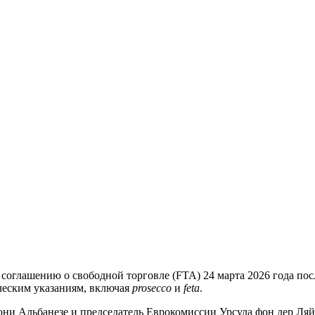
оглашению о свободной торговле (FTA) 24 марта 2026 года посл
ическим указаниям, включая
prosecco
и
feta
.
и Альбанезе и председатель Еврокомиссии Урсула фон дер Ляйен