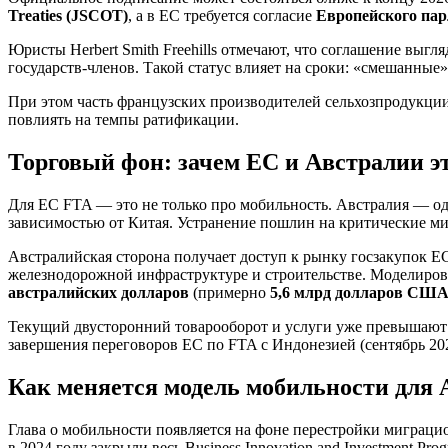
Treaties (JSCOT)
, а в ЕС требуется согласие
Европейского па
Юристы Herbert Smith Freehills отмечают, что соглашение выгл
государств‑членов. Такой статус влияет на сроки: «смешанные»
При этом часть французских производителей сельхозпродукции 
повлиять на темпы ратификации.
Торговый фон: зачем ЕС и Австралии э
Для ЕС FTA — это не только про мобильность. Австралия — 
зависимостью от Китая. Устранение пошлин на критические ми
Австралийская сторона получает доступ к рынку госзакупок 
железнодорожной инфраструктуре и строительстве. Моделиров
австралийских долларов
(примерно
5,6 млрд долларов СШ
Текущий двусторонний товарооборот и услуги уже превышаю
завершения переговоров ЕС по FTA с Индонезией (сентябрь 202
Как меняется модель мобильности для 
Глава о мобильности появляется на фоне перестройки миграци
в 2024 году закрыли весь Business Innovation and Investment Progr