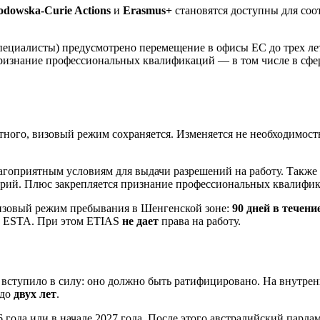
odowska‑Curie Actions
и
Erasmus+
становятся доступны для соо
пециалисты) предусмотрено перемещение в офисы ЕС до трех ле
признание профессиональных квалификаций — в том числе в сфер
ного, визовый режим сохраняется. Изменяется не необходимость 
агоприятным условиям для выдачи разрешений на работу. Также 
орий. Плюс закрепляется признание профессиональных квалифи
визовый режим пребывания в Шенгенской зоне:
90 дней в течени
а ESTA. При этом ETIAS
не дает
права на работу.
е вступило в силу: оно должно быть ратифицировано. На внутр
 до
двух лет
.
 года или в начале 2027 года. После этого австралийский парла