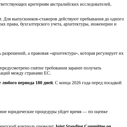
тветствующих критериям австралийских исследователей,
т. Для выпускников‑стажеров действуют пребывания до одного
ах права, бухгалтерского учета, архитектуры, инженерии и
разрешений, а правовая «архитектура», которая регулирует их
предусмотрено снятие требования заранее получать
каций между странами ЕС.
е любого периода 180 дней
. С конца 2026 года перед посадкой
енние юридические процедуры уйдет время — по оценке
ментский контроль проведет
Joint Standing Committee on