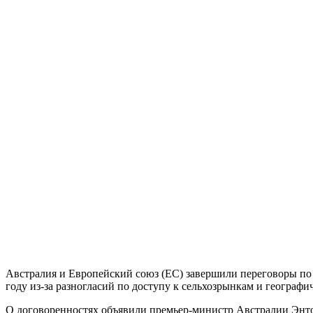
Австралия и Европейский союз (ЕС) завершили переговоры по с
году из‑за разногласий по доступу к сельхозрынкам и географ
О договоренностях объявили премьер‑министр Австралии Энтон