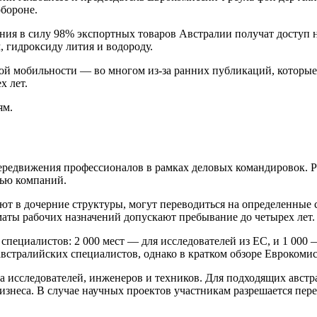
обороне.
ения в силу 98% экспортных товаров Австралии получат доступ
 гидроксиду лития и водороду.
ой мобильности — во многом из‑за ранних публикаций, которые 
х лет.
ям.
едвижения профессионалов в рамках деловых командировок. Реч
тью компаний.
ют в дочерние структуры, могут переводиться на определенные 
аты рабочих назначений допускают пребывание до четырех лет.
пециалистов: 2 000 мест — для исследователей из ЕС, и 1 000
встралийских специалистов, однако в кратком обзоре Еврокоми
исследователей, инженеров и техников. Для подходящих австр
бизнеса. В случае научных проектов участникам разрешается пер