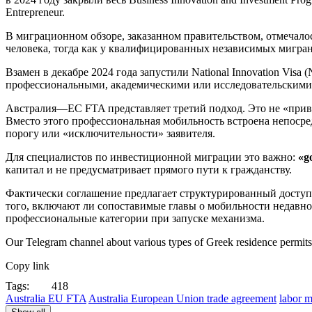
Entrepreneur.
В миграционном обзоре, заказанном правительством, отмечалос
человека, тогда как у квалифицированных независимых мигра
Взамен в декабре 2024 года запустили National Innovation Vi
профессиональными, академическими или исследовательскими 
Австралия—ЕС FTA представляет третий подход. Это не «привле
Вместо этого профессиональная мобильность встроена непосре
порогу или «исключительности» заявителя.
Для специалистов по инвестиционной миграции это важно:
«g
капитал и не предусматривает прямого пути к гражданству.
Фактически соглашение предлагает структурированный доступ 
того, включают ли сопоставимые главы о мобильности недавно 
профессиональные категории при запуске механизма.
Our Telegram channel about various types of Greek residence permit
Copy link
Tags:
418
Australia EU FTA
Australia European Union trade agreement
labor m