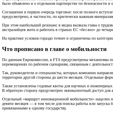
было объявлено и о отдельном партнерстве по безопасности и 
Соглашение в первую очередь торговое: после полного вступл
предусмотрено, в частности, по критически важным минералам,
При этом наибольший резонанс в медиа вызвала глава о трудов
австралийцев жить и работать в странах ЕС «без виз» до четыре
На практике условия гораздо точнее и ограничены по категори
Что прописано в главе о мобильности
По данным Еврокомиссии, в FTA предусмотрены механизмы пер
перемещениях по рабочим сценариям, связанным с деятельнос
Так, руководители и специалисты, которых компании направля
территории другой стороны до шести месяцев. Отдельные форм
Также установлены годовые квоты для научных и инженерных с
В обратную сторону предусмотрен эквивалентный доступ для а
Отдельный «маршрут инновационной мобильности» нацелен на 
девяти месяцев — в том числе для поиска работы или запуска 
привязанными к одному государству.