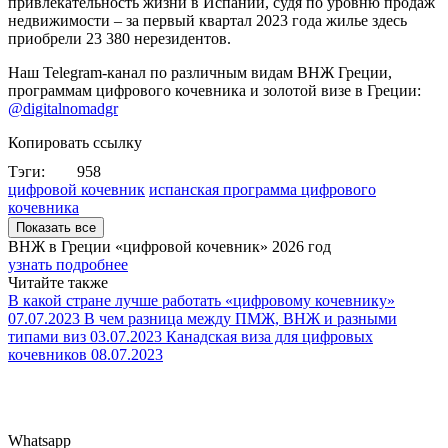
привлекательность жизни в Испании, судя по уровню продаж
недвижимости – за первый квартал 2023 года жилье здесь
приобрели 23 380 нерезидентов.
Наш Telegram-канал по различным видам ВНЖ Греции,
программам цифрового кочевника и золотой визе в Греции:
@digitalnomadgr
Копировать ссылку
Тэги:
958
цифровой кочевник
испанская программа цифрового
кочевника
Показать все
ВНЖ в Греции «цифровой кочевник»
2026 год
узнать подробнее
Читайте также
В какой стране лучше работать «цифровому кочевнику»
07.07.2023
В чем разница между ПМЖ, ВНЖ и разными
типами виз
03.07.2023
Канадская виза для цифровых
кочевников
08.07.2023
Whatsapp