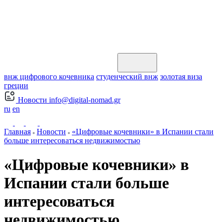
внж цифрового кочевника
студенческий внж
золотая виза
греции
Новости
info@digital-nomad.gr
ru
en
Главная
Новости
«Цифровые кочевники» в Испании стали
больше интересоваться недвижимостью
«Цифровые кочевники» в
Испании стали больше
интересоваться
недвижимостью