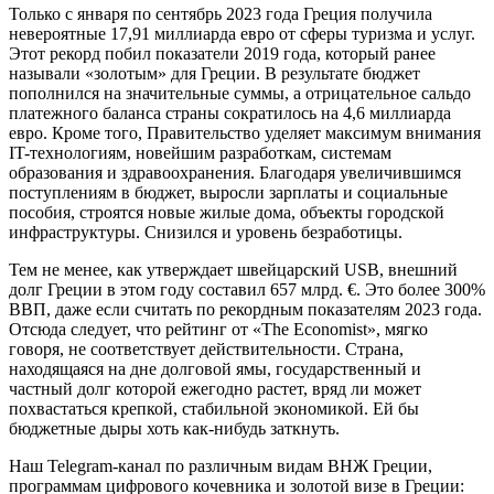
Только с января по сентябрь 2023 года Греция получила
невероятные 17,91 миллиарда евро от сферы туризма и услуг.
Этот рекорд побил показатели 2019 года, который ранее
называли «золотым» для Греции. В результате бюджет
пополнился на значительные суммы, а отрицательное сальдо
платежного баланса страны сократилось на 4,6 миллиарда
евро. Кроме того, Правительство уделяет максимум внимания
IT-технологиям, новейшим разработкам, системам
образования и здравоохранения. Благодаря увеличившимся
поступлениям в бюджет, выросли зарплаты и социальные
пособия, строятся новые жилые дома, объекты городской
инфраструктуры. Снизился и уровень безработицы.
Тем не менее, как утверждает швейцарский USB, внешний
долг Греции в этом году составил 657 млрд. €. Это более 300%
ВВП, даже если считать по рекордным показателям 2023 года.
Отсюда следует, что рейтинг от «The Economist», мягко
говоря, не соответствует действительности. Страна,
находящаяся на дне долговой ямы, государственный и
частный долг которой ежегодно растет, вряд ли может
похвастаться крепкой, стабильной экономикой. Ей бы
бюджетные дыры хоть как-нибудь заткнуть.
Наш Telegram-канал по различным видам ВНЖ Греции,
программам цифрового кочевника и золотой визе в Греции: