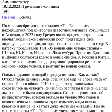
Администратор
19.12.2023
Греческая экономика
На e-mail
Ссылка
По мнению британского издания «The Economist»,
находящегося под контролем известных магнатов Ротшильдов
и Агнелли, в 2023 году Греция вновь продемонстрировала
впечатляющий экономический рост, подтвердив свои
лидирующие позиции, которые она заняла в прошлом году. В
пятерку победителей ТОП-35 вошли еще четыре страны –
Штаты, Ю. Корея, Израиль и Люксембург. При этом Британия
и Швеция болтаются где-то в конце списка. А Россия и Китай,
которые за последний год продемонстрировали реальные
экономические успехи, в рейтинг не вошли совсем.
Однако, здравомыслящий народ усомнился. Как же так?
Откуда такие данные? Ведь Греция все еще не оправилась от
страшнейшего обвала 2010-х годов, когда экономика
сократилась на четверть, снизились зарплаты и пенсии, а ряд
льгот и вовсе были аннулированы. Стоит ли упоминать об
инфраструктуре, которая застыла на уровне 90-х годов и
недостаточном жилищном строительстве, когда новых
квартир и домов не хватает даже местным жителям? Тем не
менее эксперты «The Economist» уверенно утверждают, что