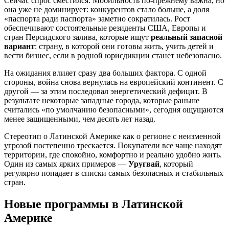
Сейчас спрос сместился. Мобильность по-прежнему важна, но
она уже не доминирует: конкурентов стало больше, а доля
«паспорта ради паспорта» заметно сократилась. Рост
обеспечивают состоятельные резиденты США, Европы и
стран Персидского залива, которые ищут
реальный запасной
вариант
: страну, в которой они готовы жить, учить детей и
вести бизнес, если в родной юрисдикции станет небезопасно.
На ожидания влияет сразу два больших фактора. С одной
стороны, война снова вернулась на европейский континент. С
другой — за этим последовал энергетический дефицит. В
результате некоторые западные города, которые раньше
считались «по умолчанию безопасными», сегодня ощущаются
менее защищенными, чем десять лет назад.
Стереотип о Латинской Америке как о регионе с неизменной
угрозой постепенно трескается. Покупатели все чаще находят
территории, где спокойно, комфортно и реально удобно жить.
Один из самых ярких примеров —
Уругвай
, который
регулярно попадает в списки самых безопасных и стабильных
стран.
Новые программы в Латинской
Америке