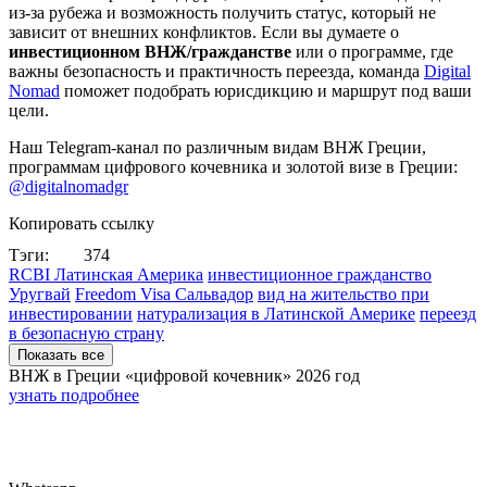
из-за рубежа и возможность получить статус, который не
зависит от внешних конфликтов. Если вы думаете о
инвестиционном ВНЖ/гражданстве
или о программе, где
важны безопасность и практичность переезда, команда
Digital
Nomad
поможет подобрать юрисдикцию и маршрут под ваши
цели.
Наш Telegram-канал по различным видам ВНЖ Греции,
программам цифрового кочевника и золотой визе в Греции:
@digitalnomadgr
Копировать ссылку
Тэги:
374
RCBI Латинская Америка
инвестиционное гражданство
Уругвай
Freedom Visa Сальвадор
вид на жительство при
инвестировании
натурализация в Латинской Америке
переезд
в безопасную страну
Показать все
ВНЖ в Греции «цифровой кочевник»
2026 год
узнать подробнее