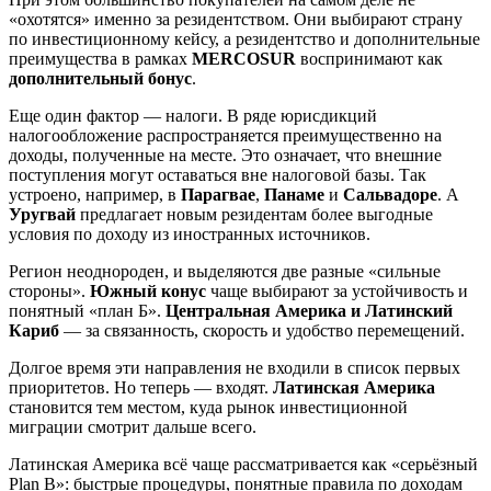
«охотятся» именно за резидентством. Они выбирают страну
по инвестиционному кейсу, а резидентство и дополнительные
преимущества в рамках
MERCOSUR
воспринимают как
дополнительный бонус
.
Еще один фактор — налоги. В ряде юрисдикций
налогообложение распространяется преимущественно на
доходы, полученные на месте. Это означает, что внешние
поступления могут оставаться вне налоговой базы. Так
устроено, например, в
Парагвае
,
Панаме
и
Сальвадоре
. А
Уругвай
предлагает новым резидентам более выгодные
условия по доходу из иностранных источников.
Регион неоднороден, и выделяются две разные «сильные
стороны».
Южный конус
чаще выбирают за устойчивость и
понятный «план Б».
Центральная Америка и Латинский
Кариб
— за связанность, скорость и удобство перемещений.
Долгое время эти направления не входили в список первых
приоритетов. Но теперь — входят.
Латинская Америка
становится тем местом, куда рынок инвестиционной
миграции смотрит дальше всего.
Латинская Америка всё чаще рассматривается как «серьёзный
Plan B»: быстрые процедуры, понятные правила по доходам