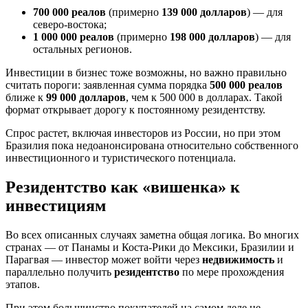
700 000 реалов
(примерно
139 000 долларов
) — для
северо-востока;
1 000 000 реалов
(примерно
198 000 долларов
) — для
остальных регионов.
Инвестиции в бизнес тоже возможны, но важно правильно
считать пороги: заявленная сумма порядка
500 000 реалов
ближе к
99 000 долларов
, чем к 500 000 в долларах. Такой
формат открывает дорогу к постоянному резидентству.
Спрос растет, включая инвесторов из России, но при этом
Бразилия пока недоанонсирована относительно собственного
инвестиционного и туристического потенциала.
Резидентство как «вишенка» к
инвестициям
Во всех описанных случаях заметна общая логика. Во многих
странах — от Панамы и Коста-Рики до Мексики, Бразилии и
Парагвая — инвестор может войти через
недвижимость
и
параллельно получить
резидентство
по мере прохождения
этапов.
При этом большинство покупателей на самом деле не