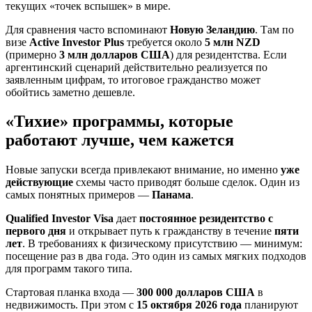
текущих «точек вспышек» в мире.
Для сравнения часто вспоминают
Новую Зеландию
. Там по
визе
Active Investor Plus
требуется около
5 млн NZD
(примерно
3 млн долларов США
) для резидентства. Если
аргентинский сценарий действительно реализуется по
заявленным цифрам, то итоговое гражданство может
обойтись заметно дешевле.
«Тихие» программы, которые
работают лучше, чем кажется
Новые запуски всегда привлекают внимание, но именно
уже
действующие
схемы часто приводят больше сделок. Один из
самых понятных примеров —
Панама
.
Qualified Investor Visa
дает
постоянное резидентство с
первого дня
и открывает путь к гражданству в течение
пяти
лет
. В требованиях к физическому присутствию — минимум:
посещение раз в два года. Это один из самых мягких подходов
для программ такого типа.
Стартовая планка входа —
300 000 долларов США
в
недвижимость. При этом с
15 октября 2026 года
планируют