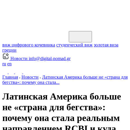
внж цифрового кочевника
студенческий внж
золотая виза
греции
Новости
info@digital-nomad.gr
ru
en
Главная
Новости
Латинская Америка больше не «страна для
бегства»: почему она стала...
Латинская Америка больше
не «страна для бегства»:
почему она стала реальным
направлением RCBI и куда