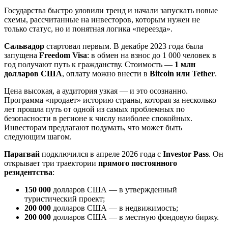
Государства быстро уловили тренд и начали запускать новые
схемы, рассчитанные на инвесторов, которым нужен не
только статус, но и понятная логика «переезда».
Сальвадор
стартовал первым. В декабре 2023 года была
запущена
Freedom Visa
: в обмен на взнос до 1 000 человек в
год получают путь к гражданству. Стоимость —
1 млн
долларов США
, оплату можно внести в
Bitcoin или Tether
.
Цена высокая, а аудитория узкая — и это осознанно.
Программа «продает» историю страны, которая за несколько
лет прошла путь от одной из самых проблемных по
безопасности в регионе к числу наиболее спокойных.
Инвесторам предлагают подумать, что может быть
следующим шагом.
Парагвай
подключился в апреле 2026 года с
Investor Pass
. Он
открывает три траектории
прямого постоянного
резидентства
:
150 000
долларов США — в утвержденный
туристический проект;
200 000
долларов США — в недвижимость;
200 000
долларов США — в местную фондовую биржу.