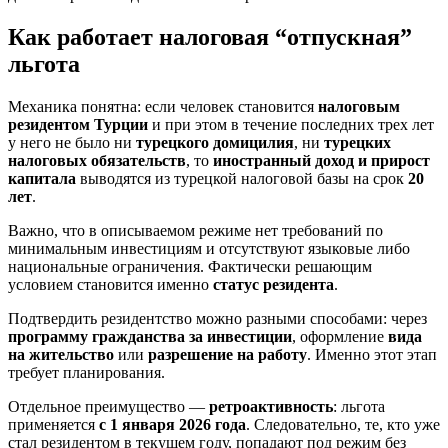
Как работает налоговая “отпускная”
льгота
Механика понятна: если человек становится
налоговым
резидентом Турции
и при этом в течение последних трех лет
у него не было ни
турецкого домицилия
, ни
турецких
налоговых обязательств
, то
иностранный доход и прирост
капитала
выводятся из турецкой налоговой базы на срок
20
лет
.
Важно, что в описываемом режиме нет требований по
минимальным инвестициям и отсутствуют языковые либо
национальные ограничения. Фактически решающим
условием становится именно
статус резидента
.
Подтвердить резидентство можно разными способами: через
программу гражданства за инвестиции
, оформление
вида
на жительство
или
разрешение на работу
. Именно этот этап
требует планирования.
Отдельное преимущество —
ретроактивность
: льгота
применяется
с 1 января 2026 года
. Следовательно, те, кто уже
стал резидентом в текущем году, попадают под режим без