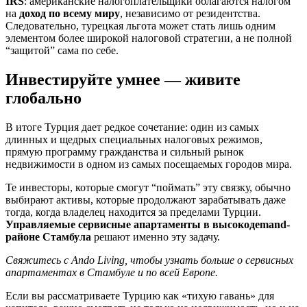
IRS
: американские налогоплательщики облагаются налогом
на
доход по всему миру
, независимо от резидентства.
Следовательно, турецкая льгота может стать лишь одним
элементом более широкой налоговой стратегии, а не полной
“защитой” сама по себе.
Инвестируйте умнее — живите
глобально
В итоге Турция дает редкое сочетание: один из самых
длинных и щедрых специальных налоговых режимов,
прямую программу гражданства и сильный рынок
недвижимости в одном из самых посещаемых городов мира.
Те инвесторы, которые смогут “поймать” эту связку, обычно
выбирают активы, которые продолжают зарабатывать даже
тогда, когда владелец находится за пределами Турции.
Управляемые сервисные апартаменты в высокодemand-
районе Стамбула
решают именно эту задачу.
Свяжитесь с Ando Living, чтобы узнать больше о сервисных
апартаментах в Стамбуле и по всей Европе.
Если вы рассматриваете Турцию как «тихую гавань» для