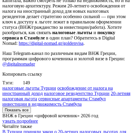
капитала, важно смотреть не только на недвижимость, но и на
налоговую архитектуру. Режим 20-летнего освобождения от
налога на иностранный доход для новых налоговых
резидентов делает стратегию особенно сильной — при этом
ключ к доступу к льготе лежит в правильном оформлении
статуса (ВНЖ/гражданство за инвестиции/работа). Хотите
разобраться, как связать
налоговые льготы
и
покупку
сервиса в Стамбуле
в один план? Обратитесь в Digital
Nomad:
https://digital-nomad.gr/goldenvisa
.
Наш Telegram-канал по различным видам ВНЖ Греции,
программам цифрового кочевника и золотой визе в Греции:
@digitalnomadgr
Копировать ссылку
Тэги:
149
налоговые льготы Турции
освобождение от налога на
иностранный доход
налоговое резидентство Турции
20-летняя
налоговая льгота
сервисные апартаменты Стамбул
инвестиции в недвижимость Стамбула
Показать все
ВНЖ в Греции «цифровой кочевник»
2026 год
узнать подробнее
Читайте также
В Турции приняли закон о 20-летних налоговых льготах для