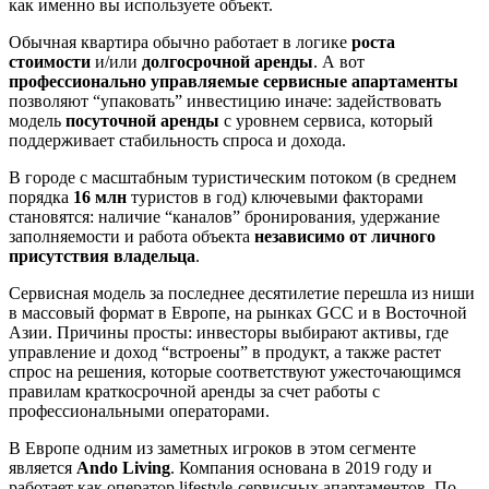
как именно вы используете объект.
Обычная квартира обычно работает в логике
роста
стоимости
и/или
долгосрочной аренды
. А вот
профессионально управляемые сервисные апартаменты
позволяют “упаковать” инвестицию иначе: задействовать
модель
посуточной аренды
с уровнем сервиса, который
поддерживает стабильность спроса и дохода.
В городе с масштабным туристическим потоком (в среднем
порядка
16 млн
туристов в год) ключевыми факторами
становятся: наличие “каналов” бронирования, удержание
заполняемости и работа объекта
независимо от личного
присутствия владельца
.
Сервисная модель за последнее десятилетие перешла из ниши
в массовый формат в Европе, на рынках GCC и в Восточной
Азии. Причины просты: инвесторы выбирают активы, где
управление и доход “встроены” в продукт, а также растет
спрос на решения, которые соответствуют ужесточающимся
правилам краткосрочной аренды за счет работы с
профессиональными операторами.
В Европе одним из заметных игроков в этом сегменте
является
Ando Living
. Компания основана в 2019 году и
работает как оператор lifestyle-сервисных апартаментов. По