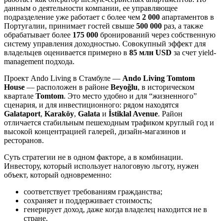
данным о деятельности компании, ее управляющее
подразделение уже работает с более чем
2 000
апартаментов в
Португалии, принимает гостей свыше
500 000
раз, а также
обрабатывает более
175 000
бронирований через собственную
систему управления доходностью. Совокупный эффект для
владельцев оценивается примерно в
85 млн USD
за счет yield-
management подхода.
Проект Ando Living в Стамбуле —
Ando Living Tomtom
House
— расположен в районе
Beyoğlu
, в историческом
квартале
Tomtom
. Это место удобно и для “жизненного”
сценария, и для инвестиционного: рядом находятся
Galataport
,
Karaköy
,
Galata
и
İstiklal Avenue
. Район
отличается стабильным пешеходным трафиком круглый год и
высокой концентрацией галерей, дизайн-магазинов и
ресторанов.
Суть стратегии не в одном факторе, а в комбинации.
Инвестору, который использует налоговую льготу, нужен
объект, который одновременно:
соответствует требованиям гражданства;
сохраняет и поддерживает стоимость;
генерирует доход, даже когда владелец находится не в
стране.