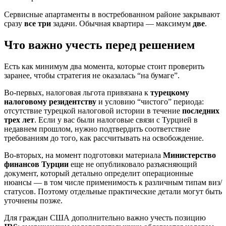
Сервисные апартаменты в востребованном районе закрывают
сразу
все три
задачи. Обычная квартира — максимум
две
.
Что важно учесть перед решением
Есть как минимум два момента, которые стоит проверить
заранее, чтобы стратегия не оказалась “на бумаге”.
Во-первых, налоговая льгота привязана к
турецкому
налоговому резидентству
и условию “чистого” периода:
отсутствие турецкой налоговой истории в течение
последних
трех лет
. Если у вас были налоговые связи с Турцией в
недавнем прошлом, нужно подтвердить соответствие
требованиям до того, как рассчитывать на освобождение.
Во-вторых, на момент подготовки материала
Министерство
финансов Турции
еще не опубликовало разъясняющий
документ, который детально определит операционные
нюансы — в том числе применимость к различным типам виз/
статусов. Поэтому отдельные практические детали могут быть
уточнены позже.
Для граждан США дополнительно важно учесть позицию