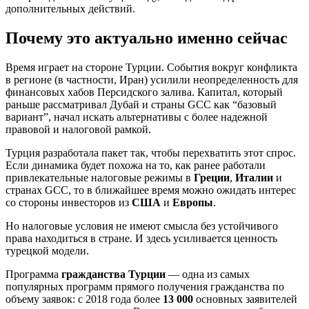
дополнительных действий.
Почему это актуально именно сейчас
Время играет на стороне Турции. События вокруг конфликта
в регионе (в частности, Иран) усилили неопределенность для
финансовых хабов Персидского залива. Капитал, который
раньше рассматривал Дубай и страны GCC как “базовый
вариант”, начал искать альтернативы с более надежной
правовой и налоговой рамкой.
Турция разработала пакет так, чтобы перехватить этот спрос.
Если динамика будет похожа на то, как ранее работали
привлекательные налоговые режимы в
Греции
,
Италии
и
странах GCC, то в ближайшее время можно ожидать интерес
со стороны инвесторов из
США
и
Европы
.
Но налоговые условия не имеют смысла без устойчивого
права находиться в стране. И здесь усиливается ценность
турецкой модели.
Программа
гражданства Турции
— одна из самых
популярных программ прямого получения гражданства по
объему заявок: с 2018 года более
13 000
основных заявителей