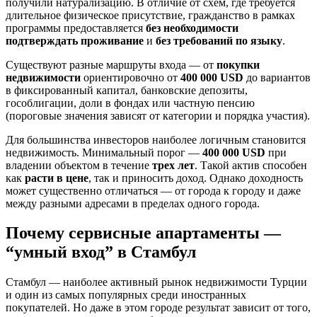
получили натурализацию. В отличие от схем, где требуется
длительное физическое присутствие, гражданство в рамках
программы предоставляется
без необходимости
подтверждать проживание
и
без требований по языку
.
Существуют разные маршруты входа — от
покупки
недвижимости
ориентировочно от
400 000 USD
до вариантов
в фиксированный капитал, банковские депозиты,
гособлигации, доли в фондах или частную пенсию
(пороговые значения зависят от категории и порядка участия).
Для большинства инвесторов наиболее логичным становится
недвижимость. Минимальный порог —
400 000 USD
при
владении объектом в течение
трех лет
. Такой актив способен
как
расти в цене
, так и приносить доход. Однако доходность
может существенно отличаться — от города к городу и даже
между разными адресами в пределах одного города.
Почему сервисные апартаменты —
“умный вход” в Стамбул
Стамбул — наиболее активный рынок недвижимости Турции
и один из самых популярных среди иностранных
покупателей. Но даже в этом городе результат зависит от того,