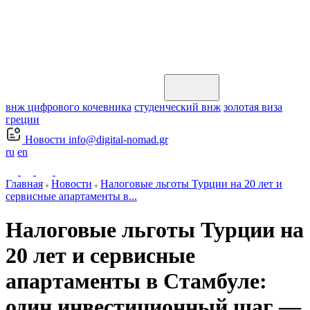
внж цифрового кочевника
студенческий внж
золотая виза
греции
Новости
info@digital-nomad.gr
ru
en
Главная
Новости
Налоговые льготы Турции на 20 лет и
сервисные апартаменты в...
Налоговые льготы Турции на
20 лет и сервисные
апартаменты в Стамбуле:
один инвестиционный шаг —