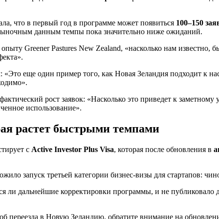
ла, что в первый год в программе может появиться
100–150 зая
 рыночным данным темпы пока значительно ниже ожиданий.
опыту Greener Pastures New Zealand, «насколько нам известно, бы
фекта».
: «Это еще один пример того, как Новая Зеландия подходит к 
ходимо».
актический рост заявок: «Насколько это приведет к заметному 
иченное использование».
рая растет быстрыми темпами
стирует с
Active Investor Plus Visa
, которая после обновления в
а
ожило запуск третьей категории бизнес-визы для стартапов: чин
тся ли дальнейшие корректировки программы, и не публиковало 
об переезда в Новую Зеландию, обратите внимание на обновлен