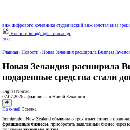
внж цифрового кочевника
студенческий внж
золотая виза грец
Новости
info@digital-nomad.gr
ru
en
Главная
Новости
Новая Зеландия расширила Business Investor
Новая Зеландия расширила Bu
подаренные средства стали 
Digital Nomad
07.07.2026
франшизы в Новой Зеландии
На e-mail
Ссылка
Immigration New Zealand объявила о трех изменениях в правил
франшизные бизнесы
, приобретать заявленный бизнес через
к
получены
законным путем
.