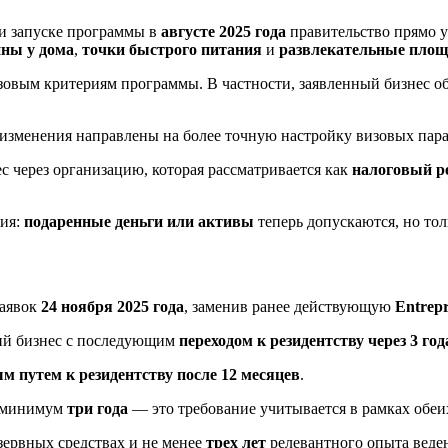
и запуске программы в
августе 2025 года
правительство прямо 
ины у дома
,
точки быстрого питания
и
развлекательные площ
овым критериям программы. В частности, заявленный бизнес об
о изменения направлены на более точную настройку визовых пар
с через организацию, которая рассматривается как
налоговый р
ния:
подаренные деньги или активы
теперь допускаются, но то
заявок
24 ноября 2025 года
, заменив ранее действующую
Entrep
ий бизнес с последующим
переходом к резидентству через 3 год
м путем к резидентству после 12 месяцев
.
с минимум
три года
— это требование учитывается в рамках обеи
зервных средствах и не менее
трех лет
релевантного опыта веден