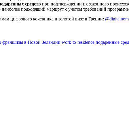
подаренных средств
при подтверждении их законного происхо
 наиболее подходящий маршрут с учетом требований программы
мам цифрового кочевника и золотой визе в Греции:
@digitalnom
в
франшизы в Новой Зеландии
work-to-residence
подаренные сред