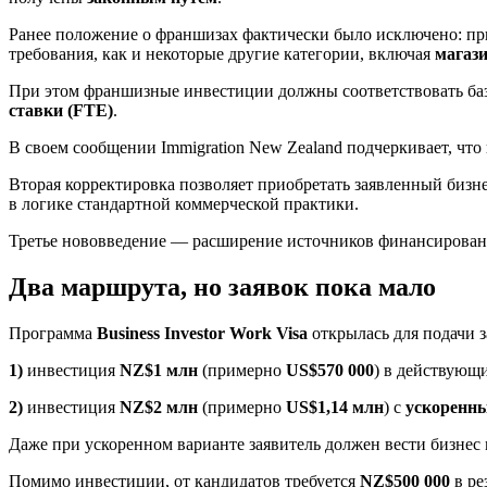
Ранее положение о франшизах фактически было исключено: пр
требования, как и некоторые другие категории, включая
магаз
При этом франшизные инвестиции должны соответствовать баз
ставки (FTE)
.
В своем сообщении Immigration New Zealand подчеркивает, чт
Вторая корректировка позволяет приобретать заявленный бизне
в логике стандартной коммерческой практики.
Третье нововведение — расширение источников финансирова
Два маршрута, но заявок пока мало
Программа
Business Investor Work Visa
открылась для подачи 
1)
инвестиция
NZ$1 млн
(примерно
US$570 000
) в действующ
2)
инвестиция
NZ$2 млн
(примерно
US$1,14 млн
) с
ускоренны
Даже при ускоренном варианте заявитель должен вести бизне
Помимо инвестиции, от кандидатов требуется
NZ$500 000
в ре