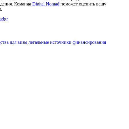
ждения. Команда
Digital Nomad
поможет оценить вашу
.
adgr
ства для визы
легальные источники финансирования