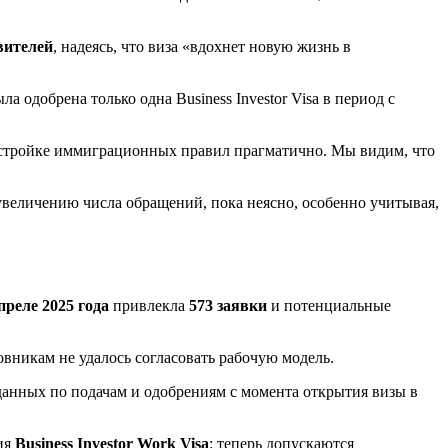
вителей
, надеясь, что виза «вдохнет новую жизнь в
ла одобрена только одна Business Investor Visa в период с
настройке иммиграционных правил прагматично. Мы видим, что
увеличению числа обращений, пока неясно, особенно учитывая,
преле 2025 года
привлекла
573 заявки
и потенциальные
овникам не удалось согласовать рабочую модель.
данных по подачам и одобрениям с момента открытия визы в
ия
Business Investor Work Visa
: теперь допускаются