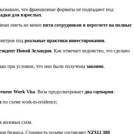
указывало, что франшизные форматы не подпадают под
адки для взрослых
.
язан иметь не менее
пяти сотрудников в пересчете на полные
аметров под
реальные практики инвестирования
.
езидент Новой Зеландии
. Как отмечает ведомство, это сделано
лько при условии, что они были получены
законно
.
reneur Work Visa
. Виза предусматривает
два сценария
:
а
по схеме work-to-residence;
х визовых схем.
ия бизнеса. Стоимость подачи составляет
NZ$12 380