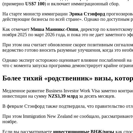
(примерно
US$7 100
) и включает иммиграционный сбор.
На старте министр иммиграции
Эрика Стэнфорд
прогнозирова
действующие бизнесы по всей стране». Однако по доступным
Как отмечает
Миша Манникс-Оппи
, директор по клиентскому 
ноября 2025 по март 2026 года, и пока это не дает заметного эф
При этом она считает обновление скорее позитивным сигналом
ведомство готово вносить разумные улучшения, когда это необ
Однако эксперт осторожно оценивает влияние послаблений на ф
что с момента запуска программа демонстрирует крайне огран
Более тихий «родственник» визы, кото
Медленное развитие Business Investor Work Visa заметно контра
инвестиции на сумму
NZ$3,39 млрд
за десять месяцев.
В феврале Стэнфорд также подтвердила, что правительство отл
При этом Immigration New Zealand не сообщало, рассматриваю
ноябре.
Если вы рассматриваете
инвестиционные ВНЖ/визы
как спос