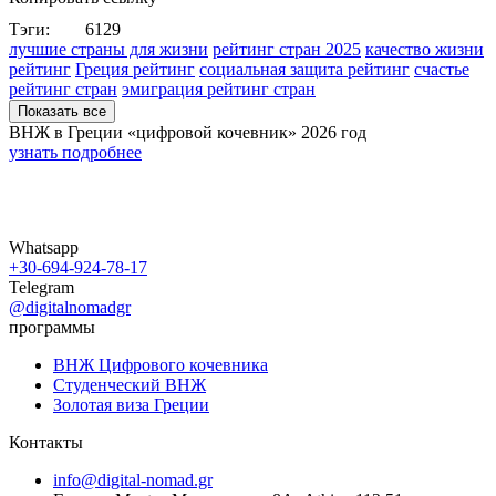
Тэги:
6129
лучшие страны для жизни
рейтинг стран 2025
качество жизни
рейтинг
Греция рейтинг
социальная защита рейтинг
счастье
рейтинг стран
эмиграция рейтинг стран
Показать все
ВНЖ в Греции «цифровой кочевник»
2026 год
узнать подробнее
Whatsapp
+30-694-924-78-17
Telegram
@digitalnomadgr
программы
ВНЖ Цифрового кочевника
Студенческий ВНЖ
Золотая виза Греции
Контакты
info@digital-nomad.gr