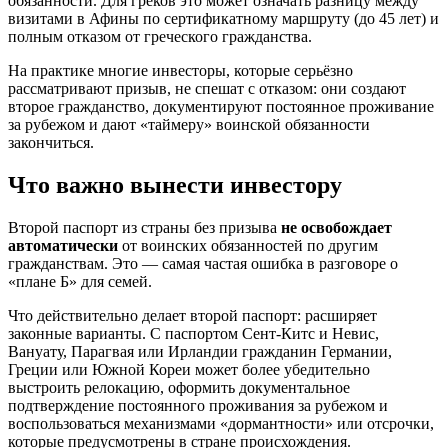
обязанности. Для греков это может означать разницу между
визитами в Афины по сертификатному маршруту (до 45 лет) и
полным отказом от греческого гражданства.
На практике многие инвесторы, которые серьёзно
рассматривают призыв, не спешат с отказом: они создают
второе гражданство, документируют постоянное проживание
за рубежом и дают «таймеру» воинской обязанности
закончиться.
Что важно вынести инвестору
Второй паспорт из страны без призыва
не освобождает
автоматически
от воинских обязанностей по другим
гражданствам. Это — самая частая ошибка в разговоре о
«плане Б» для семей.
Что действительно делает второй паспорт: расширяет
законные варианты. С паспортом Сент-Китс и Невис,
Вануату, Парагвая или Ирландии гражданин Германии,
Греции или Южной Кореи может более убедительно
выстроить релокацию, оформить документальное
подтверждение постоянного проживания за рубежом и
воспользоваться механизмами «дормантности» или отсрочки,
которые предусмотрены в стране происхождения.