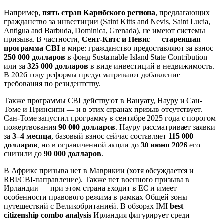
Например,
пять стран Карибского региона
, предлагающих
гражданство за инвестиции (Saint Kitts and Nevis, Saint Lucia,
Antigua and Barbuda, Dominica, Grenada), не имеют системы
призыва. В частности,
Сент-Китс и Невис
—
старейшая
программа CBI
в мире: гражданство предоставляют за взнос
250 000 долларов
в фонд Sustainable Island State Contribution
или за
325 000 долларов
в виде инвестиций в недвижимость.
В 2026 году реформы предусматривают добавление
требования по резидентству.
Также программы CBI действуют в Вануату, Науру и Сан-
Томе и Принсипи — и в этих странах призыв отсутствует.
Сан-Томе запустил программу в сентябре 2025 года с порогом
пожертвования
90 000 долларов
. Науру рассматривает заявки
за
3–4 месяца
, базовый взнос сейчас составляет
115 000
долларов
, но в ограниченной акции до
30 июня 2026
его
снизили до
90 000 долларов
.
В Африке призыва нет в Маврикии (хотя обсуждается и
RBI/CBI-направление). Также нет военного призыва в
Ирландии — при этом страна входит в ЕС и имеет
особенности правового режима в рамках Общей зоны
путешествий с Великобританией. В обзорах IMI
best
citizenship combo analysis
Ирландия фигурирует среди