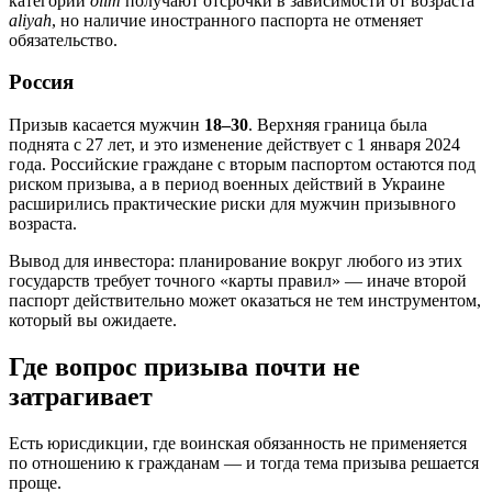
категории
olim
получают отсрочки в зависимости от возраста
aliyah
, но наличие иностранного паспорта не отменяет
обязательство.
Россия
Призыв касается мужчин
18–30
. Верхняя граница была
поднята с 27 лет, и это изменение действует с 1 января 2024
года. Российские граждане с вторым паспортом остаются под
риском призыва, а в период военных действий в Украине
расширились практические риски для мужчин призывного
возраста.
Вывод для инвестора: планирование вокруг любого из этих
государств требует точного «карты правил» — иначе второй
паспорт действительно может оказаться не тем инструментом,
который вы ожидаете.
Где вопрос призыва почти не
затрагивает
Есть юрисдикции, где воинская обязанность не применяется
по отношению к гражданам — и тогда тема призыва решается
проще.