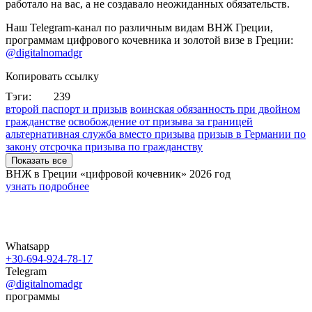
работало на вас, а не создавало неожиданных обязательств.
Наш Telegram-канал по различным видам ВНЖ Греции,
программам цифрового кочевника и золотой визе в Греции:
@digitalnomadgr
Копировать ссылку
Тэги:
239
второй паспорт и призыв
воинская обязанность при двойном
гражданстве
освобождение от призыва за границей
альтернативная служба вместо призыва
призыв в Германии по
закону
отсрочка призыва по гражданству
Показать все
ВНЖ в Греции «цифровой кочевник»
2026 год
узнать подробнее
Whatsapp
+30-694-924-78-17
Telegram
@digitalnomadgr
программы