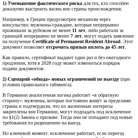
1) Уменьшение фактического риска
для тех, кто способен
доказуемо выстроить жизнь вне страны происхождения.
Например, в Греции предусмотрен механизм через
консульство: мужчины-граждане, которые непрерывно
проживали за рубежом не менее
11 лет
, либо работали за
границей непрерывно не менее
7 лет
, могут подать заявление
на получение
Certificate of Permanent Resident Abroad
. Этот
документ позволяет
отсрочить призыв вплоть до 45 лет
.
Как правило, сертификат выдают один раз и без ежегодного
продления, хотя в 2028 году может измениться порядок
подачи документов.
2) Сценарий «обхода» новых ограничений по выезду
(при
условии правильного тайминга).
В Германии аналогичная логика работает «в обратную
сторону»: мужчины, которые постоянно живут за пределами
страны и подтвердили, что их жизненные интересы
закреплены вне Германии, могут подпадать под исключение
по §1(2) Закона о призыве. Тогда они не попадают под новые
требования по разрешению на выезд.
Но ключевой момент: исключение работает, если переезд