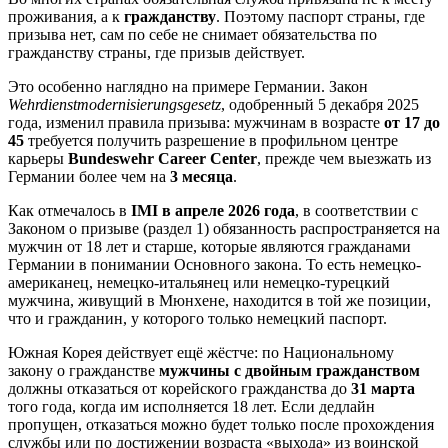
проживания, а к
гражданству
. Поэтому паспорт страны, где
призыва нет, сам по себе не снимает обязательства по
гражданству страны, где призыв действует.
Это особенно наглядно на примере Германии. Закон
Wehrdienstmodernisierungsgesetz
, одобренный 5 декабря 2025
года, изменил правила призыва: мужчинам в возрасте
от 17 до
45
требуется получить разрешение в профильном центре
карьеры
Bundeswehr Career Center
, прежде чем выезжать из
Германии более чем на
3 месяца
.
Как отмечалось в
IMI в апреле 2026 года
, в соответствии с
Законом о призыве (раздел 1) обязанность распространяется на
мужчин от 18 лет и старше, которые являются гражданами
Германии в понимании Основного закона. То есть немецко-
американец, немецко-итальянец или немецко-турецкий
мужчина, живущий в Мюнхене, находится в той же позиции,
что и гражданин, у которого только немецкий паспорт.
Южная Корея действует ещё жёстче: по Национальному
закону о гражданстве
мужчины с двойным гражданством
должны отказаться от корейского гражданства до
31 марта
того года, когда им исполняется 18 лет. Если дедлайн
пропущен, отказаться можно будет только после прохождения
службы или по достижении возраста «выхода» из воинской