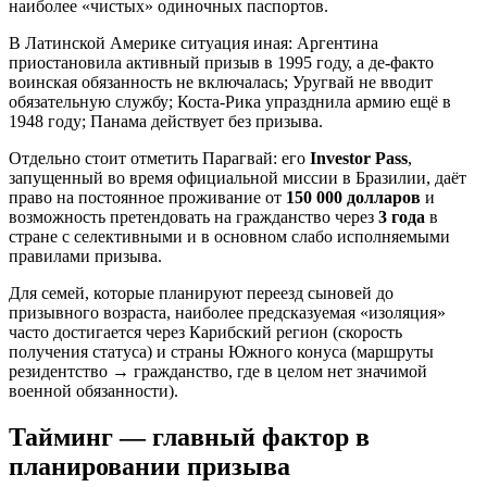
наиболее «чистых» одиночных паспортов.
В Латинской Америке ситуация иная: Аргентина
приостановила активный призыв в 1995 году, а де-факто
воинская обязанность не включалась; Уругвай не вводит
обязательную службу; Коста-Рика упразднила армию ещё в
1948 году; Панама действует без призыва.
Отдельно стоит отметить Парагвай: его
Investor Pass
,
запущенный во время официальной миссии в Бразилии, даёт
право на постоянное проживание от
150 000 долларов
и
возможность претендовать на гражданство через
3 года
в
стране с селективными и в основном слабо исполняемыми
правилами призыва.
Для семей, которые планируют переезд сыновей до
призывного возраста, наиболее предсказуемая «изоляция»
часто достигается через Карибский регион (скорость
получения статуса) и страны Южного конуса (маршруты
резидентство → гражданство, где в целом нет значимой
военной обязанности).
Тайминг — главный фактор в
планировании призыва