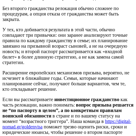
Без второго гражданства релокация обычно сложнее по
процедурам, а опция отказа от гражданства может быть
закрыта.
У тех, кто добивается результата в этой части, обычно
совпадают три привычки: они заранее анализируют точные
правила по каждому гражданству в семье; их планирование
завязано на призывной возраст сыновей, а не на очередную
новость; и второй паспорт рассматривается как «входной
билет» в более длинную стратегию, а не как замена самой
стратегии.
Расширение европейских механизмов призыва, вероятно, не
исчезнет в ближайшие годы. Семьи, которые начинают
планирование сейчас, получают больше вариантов, чем те,
кто откладывает решение.
Если вы рассматриваете
инвестиционное гражданство
как
часть релокации, важно понимать:
вопрос призыва решается
не “по паспорту в целом”, а по конкретным правилам
воинской обязанности
в стране и по вашему статусу на
момент “возрастного триггера”. Наша команда в
https://digital-
nomad.gr/goldenvisa
поможет трезво оценить риски, сроки и
юридические нюансы, чтобы решение о втором паспорте