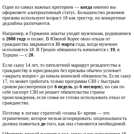
Один из самых важных критериев —
когда
именно вы
оформляете альтернативный статус. Большинство режимов
призыва используют возраст 18 как триггер, но конкретные
дедлайны различаются.
Например, в Германии анкеты уходят мужчинам, родившимся
в
2008 году
и позже. В Южной Корее окно отказа от
гражданства закрывается
31 марта
года, когда мужчине
исполняется 18. В Греции обязанность начинается с
19
, в
Турции — с
20
.
Если сыну 14 лет, то пятилетний маршрут резидентства к
гражданству в юрисдикции без призыва обычно успевает
«закрыть вопрос» до начала воинской обязанности. Если сыну
17, то может сработать только программа CBI с быстрым
сроком рассмотрения (от
6 недель
до
6 месяцев
), но сам по
себе паспорт CBI не решает обязательства страны
происхождения, если семья не готова использовать отказ от
гражданства.
Поэтому в логике стратегий «плана Б» время — это
ограничение, которое нельзя игнорировать: опциональность
должна появиться
до
того, как она становится необходимой.
Оформить второй паспорт в год, когда сыну исполняется 18,