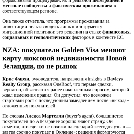
формальными процедурами, но и реальной
интеграцией в
местные сообщества
и
фактическим проживанием
в
соответствующем регионе.
Она также отметила, что программы проживания за
инвестиции нельзя сводить лишь к инструменту
миграционной политики: это решения на стыке
финансовых,
социальных и геополитических
факторов в контексте ЕС.
NZA: покупатели Golden Visa меняют
карту люксовой недвижимости Новой
Зеландии, но не рынок
Крис Фархи
, руководитель направления insights в
Bayleys
Realty Group
, рассказал OneRoof, что первые сделки,
вероятно, объясняются ранее накопленным спросом, который
ждал изменения правил. Он допустил, что возможен
стартовый рост с последующим замедлением после «выхода»
отложенных покупателей.
По словам
Алекса Мартелли
(buyer’s agent), большинство
покупателей по AIP заранее хорошо знают страну. Он
отметил, что сделки не похожи на сценарий «сегодня узнал —
завтра срочно покупает в Окленде»: решения формируются