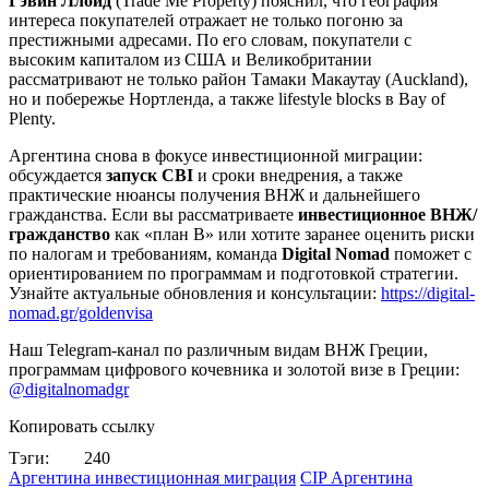
Гэвин Ллойд
(Trade Me Property) пояснил, что география
интереса покупателей отражает не только погоню за
престижными адресами. По его словам, покупатели с
высоким капиталом из США и Великобритании
рассматривают не только район Тамаки Макаутау (Auckland),
но и побережье Нортленда, а также lifestyle blocks в Bay of
Plenty.
Аргентина снова в фокусе инвестиционной миграции:
обсуждается
запуск CBI
и сроки внедрения, а также
практические нюансы получения ВНЖ и дальнейшего
гражданства. Если вы рассматриваете
инвестиционное ВНЖ/
гражданство
как «план B» или хотите заранее оценить риски
по налогам и требованиям, команда
Digital Nomad
поможет с
ориентированием по программам и подготовкой стратегии.
Узнайте актуальные обновления и консультации:
https://digital-
nomad.gr/goldenvisa
Наш Telegram-канал по различным видам ВНЖ Греции,
программам цифрового кочевника и золотой визе в Греции:
@digitalnomadgr
Копировать ссылку
Тэги:
240
Аргентина инвестиционная миграция
CIP Аргентина