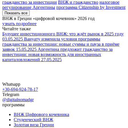
гражданство за инвестиции
ВНЖ и гражданство
налоговое
регулирование Аргентины
программа Citizenship by Investment
Показать все
ВНЖ в Греции «цифровой кочевник»
2026 год
узнать подробнее
Читайте также
Будущее инвестиционного ВНЖ: что ждёт рынок в 2025 году
03.05.2025
Вануату изменила условия программы
гражданства за инвестиции: новые суммы и пауза в приёме
заявок
15.05.2025
Аргентина предложит гражданство за
инвестиции: новая возможность для иностранных
капиталовложений
27.05.2025
Whatsapp
+30-694-924-78-17
Telegram
@digitalnomadgr
программы
ВНЖ Цифрового кочевника
Студенческий ВНЖ
Золотая виза Греции