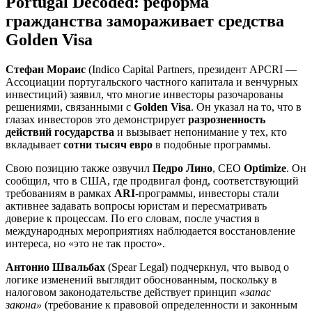
Portugal Decoded: реформа
гражданства замораживает средства
Golden Visa
Стефан Мораис
(Indico Capital Partners, президент APCRI —
Ассоциации португальского частного капитала и венчурных
инвестиций) заявил, что многие инвесторы разочарованы
решениями, связанными с
Golden Visa
. Он указал на то, что в
глазах инвесторов это демонстрирует
разрозненность
действий государства
и вызывает непонимание у тех, кто
вкладывает
сотни тысяч евро
в подобные программы.
Свою позицию также озвучил
Педро Лино
, CEO
Optimize
. Он
сообщил, что в США, где продвигал фонд, соответствующий
требованиям в рамках
ARI
-программы, инвесторы стали
активнее задавать вопросы юристам и пересматривать
доверие к процессам. По его словам, после участия в
международных мероприятиях наблюдается восстановление
интереса, но «это не так просто».
Антонио Швальбах
(Spear Legal) подчеркнул, что вывод о
логике изменений выглядит обоснованным, поскольку в
налоговом законодательстве действует принцип
«запас
закона»
(требование к правовой определенности и законным