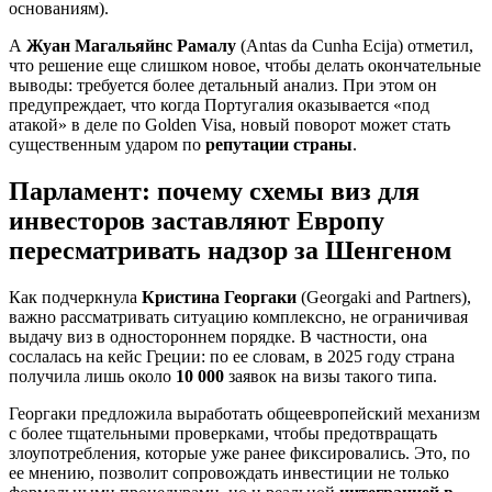
основаниям).
А
Жуан Магальяйнс Рамалу
(Antas da Cunha Ecija) отметил,
что решение еще слишком новое, чтобы делать окончательные
выводы: требуется более детальный анализ. При этом он
предупреждает, что когда Португалия оказывается «под
атакой» в деле по Golden Visa, новый поворот может стать
существенным ударом по
репутации страны
.
Парламент: почему схемы виз для
инвесторов заставляют Европу
пересматривать надзор за Шенгеном
Как подчеркнула
Кристина Георгаки
(Georgaki and Partners),
важно рассматривать ситуацию комплексно, не ограничивая
выдачу виз в одностороннем порядке. В частности, она
сослалась на кейс Греции: по ее словам, в 2025 году страна
получила лишь около
10 000
заявок на визы такого типа.
Георгаки предложила выработать общеевропейский механизм
с более тщательными проверками, чтобы предотвращать
злоупотребления, которые уже ранее фиксировались. Это, по
ее мнению, позволит сопровождать инвестиции не только