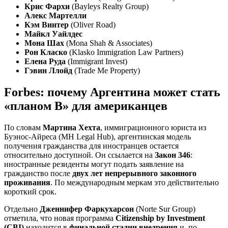
Крис Фархи
(Bayleys Realty Group)
Алекс Мартелли
Кэм Винтер
(Oliver Road)
Майкл Уайлдес
Мона Шах
(Mona Shah & Associates)
Рон Класко
(Klasko Immigration Law Partners)
Елена Руда
(Immigrant Invest)
Гэвин Ллойд
(Trade Me Property)
Forbes: почему Аргентина может стать
«планом B» для американцев
По словам
Мартинa Хехта
, иммиграционного юриста из
Буэнос-Айреса (MH Legal Hub), аргентинская модель
получения гражданства для иностранцев остается
относительно доступной. Он ссылается на
Закон 346
:
иностранные резиденты могут подать заявление на
гражданство после
двух лет непрерывного законного
проживания
. По международным меркам это действительно
короткий срок.
Отдельно
Дженнифер Фаркухарсон
(Norte Sur Group)
отметила, что новая программа
Citizenship by Investment
(CBI)
находится в
финальной стадии внедрения
и, по