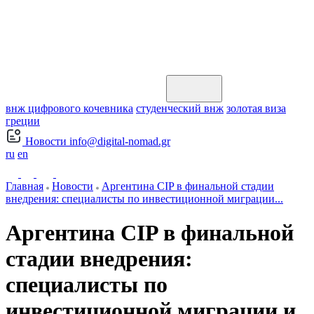
внж цифрового кочевника
студенческий внж
золотая виза
греции
Новости
info@digital-nomad.gr
ru
en
Главная
Новости
Аргентина CIP в финальной стадии
внедрения: специалисты по инвестиционной миграции...
Аргентина CIP в финальной
стадии внедрения:
специалисты по
инвестиционной миграции и