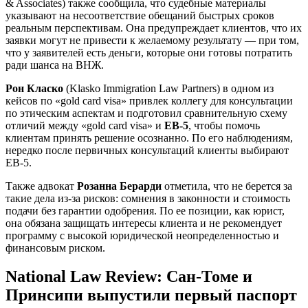
& Associates) также сообщила, что судебные материалы
указывают на несоответствие обещаний быстрых сроков
реальным перспективам. Она предупреждает клиентов, что их
заявки могут не привести к желаемому результату — при том,
что у заявителей есть деньги, которые они готовы потратить
ради шанса на ВНЖ.
Рон Класко
(Klasko Immigration Law Partners) в одном из
кейсов по «gold card visa» привлек коллегу для консультации
по этическим аспектам и подготовил сравнительную схему
отличий между «gold card visa» и
EB-5
, чтобы помочь
клиентам принять решение осознанно. По его наблюдениям,
нередко после первичных консультаций клиенты выбирают
EB-5.
Также адвокат
Розанна Берарди
отметила, что не берется за
такие дела из-за рисков: сомнения в законности и стоимость
подачи без гарантии одобрения. По ее позиции, как юрист,
она обязана защищать интересы клиента и не рекомендует
программу с высокой юридической неопределенностью и
финансовым риском.
National Law Review: Сан-Томе и
Принсипи выпустили первый паспорт