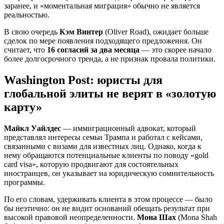
заранее, и «моментальная миграция» обычно не является
реальностью.
В свою очередь
Кэм Винтер
(Oliver Road), ожидает больше
сделок по мере появления подходящего предложения. Он
считает, что
16 согласий за два месяца
— это скорее начало
более долгосрочного тренда, а не признак провала политики.
Washington Post: юристы для
глобальной элиты не верят в «золотую
карту»
Майкл Уайлдес
— иммиграционный адвокат, который
представлял интересы семьи Трампа и работал с кейсами,
связанными с визами для известных лиц. Однако, когда к
нему обращаются потенциальные клиенты по поводу «gold
card visa», которую продвигают для состоятельных
иностранцев, он указывает на юридическую сомнительность
программы.
По его словам, удерживать клиента в этом процессе — было
бы неэтично: он не видит оснований обещать результат при
высокой правовой неопределенности.
Мона Шах
(Mona Shah