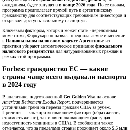
ожиданиям, будет запущена
в конце 2026 года
. По ее словам,
программа предполагает прямой путь к аргентинскому
гражданству для соответствующих требованиям инвесторов и
открывает доступ к «сильному паспорту».
Ключевым фактором, который может стать «переломным
моментом», Фаркухарсон назвала предполагаемое изменение
в
Национальном налоговом кодексе Аргентины
: из
практики убирают автоматическое признание
фискального
налогового резидентства
для натурализованных граждан в
рамках этой программы.
Forbes: гражданство ЕС — какие
страны чаще всего выдавали паспорта
в 2024 году
В аналитике, подготовленной
Get Golden Visa
на основе
American Retirement Exodus Report
, подчеркивается
устойчивый тренд на переезд граждан США за рубеж.
Причины — как «притягивающие» факторы (образ жизни,
стоимость жизни), так и «выталкивающие» (растущая
недоступность медицины в США). В сообщении также
отмечается, что за пределами страны проживает около
5,5 млн