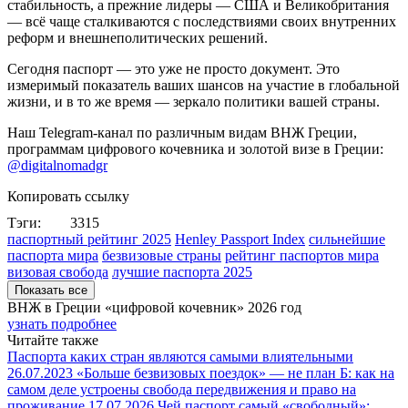
стабильность, а прежние лидеры — США и Великобритания
— всё чаще сталкиваются с последствиями своих внутренних
реформ и внешнеполитических решений.
Сегодня паспорт — это уже не просто документ. Это
измеримый показатель ваших шансов на участие в глобальной
жизни, и в то же время — зеркало политики вашей страны.
Наш Telegram-канал по различным видам ВНЖ Греции,
программам цифрового кочевника и золотой визе в Греции:
@digitalnomadgr
Копировать ссылку
Тэги:
3315
паспортный рейтинг 2025
Henley Passport Index
сильнейшие
паспорта мира
безвизовые страны
рейтинг паспортов мира
визовая свобода
лучшие паспорта 2025
Показать все
ВНЖ в Греции «цифровой кочевник»
2026 год
узнать подробнее
Читайте также
Паспорта каких стран являются самыми влиятельными
26.07.2023
«Больше безвизовых поездок» — не план Б: как на
самом деле устроены свобода передвижения и право на
проживание
17.07.2026
Чей паспорт самый «свободный»: