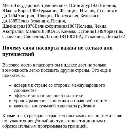
МестоГосударстваСтран без визы1Сингапур1932Япония,
Южная Корея1903Германия, Франция, Италия, Испания и
др.1894Австрия, Швеция, Португалия, Бельгия и
др.1885Новая Зеландия, Греция,
Швейцария1876Великобритания1867Польша, Чехия,
Австралия, Мальта1858ОАЭ, Канада, Эстония1849Хорватия,
Словакия, Словения, Латвия18310США, Исландия, Литва182
Почему сила паспорта важна не только для
путешествий
Высокое место в паспортном индексе даёт не только
возможность легко посещать другие страны. Это ещё и
показатель:
доверия к стране со стороны международного
сообщества
эффективности внешней политики
уровня развития экономики и правовой системы
качества консульской защиты за рубежом
Кроме того, граждане стран с «сильными» паспортами чаще
получают упрощённый доступ к инвестиционным и
образовательным программам за границей.