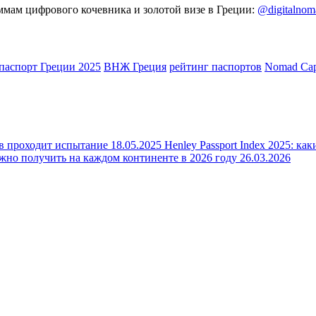
мам цифрового кочевника и золотой визе в Греции:
@digitalnom
паспорт Греции 2025
ВНЖ Греция
рейтинг паспортов
Nomad Capi
ов проходит испытание
18.05.2025
Henley Passport Index 2025: к
жно получить на каждом континенте в 2026 году
26.03.2026