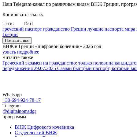
Наш Telegram-канал по различным видам ВНЖ Греции, програм
Копировать ссылку
Тэги:
1561
греческий паспорт
гражданство Греции
лучшие паспорта мира
Греции
Показать все
ВНЖ в Греции «цифровой кочевник»
2026 год
узнать подробнее
Читайте также
Греческий экзамен на гражданство: только половина кандидат
передвижения
29.07.2025
Самый быстрый паспорт, который мо
Whatsapp
+30-694-924-78-17
Telegram
@digitalnomadgr
программы
ВНЖ Цифрового кочевника
Студенческий ВНЖ