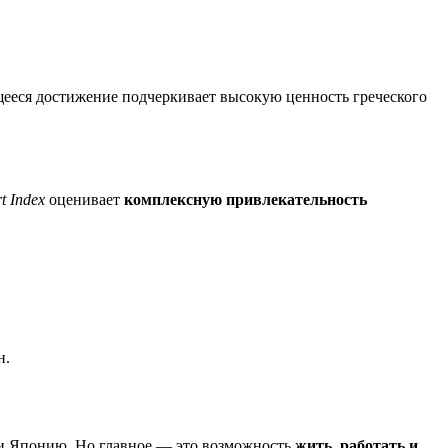
ееся достижение подчеркивает высокую ценность греческого
t Index
оценивает
комплексную привлекательность
н.
 и Японию. Но главное — это возможность
жить, работать и