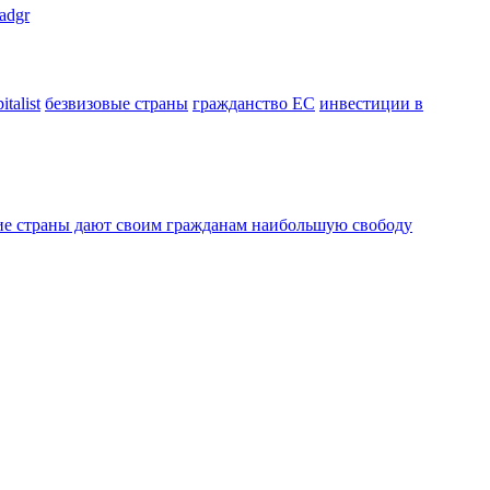
adgr
talist
безвизовые страны
гражданство ЕС
инвестиции в
акие страны дают своим гражданам наибольшую свободу