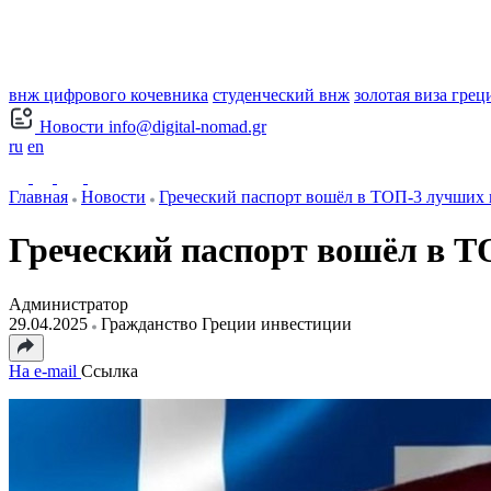
внж цифрового кочевника
студенческий внж
золотая виза грец
Новости
info@digital-nomad.gr
ru
en
Главная
Новости
Греческий паспорт вошёл в ТОП-3 лучших в
Греческий паспорт вошёл в Т
Администратор
29.04.2025
Гражданство Греции инвестиции
На e-mail
Ссылка