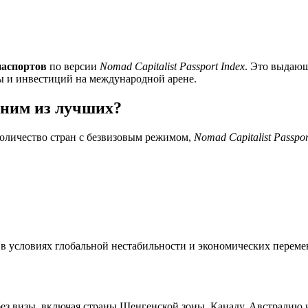
паспортов
по версии
Nomad Capitalist Passport Index
. Это выдающ
ты и инвестиций на международной арене.
дним из лучших?
оличество стран с безвизовым режимом,
Nomad Capitalist Passpor
в условиях глобальной нестабильности и экономических переме
без визы, включая страны Шенгенской зоны, Канаду, Австралию