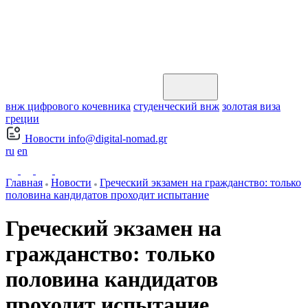
внж цифрового кочевника
студенческий внж
золотая виза
греции
Новости
info@digital-nomad.gr
ru
en
Главная
Новости
Греческий экзамен на гражданство: только
половина кандидатов проходит испытание
Греческий экзамен на
гражданство: только
половина кандидатов
проходит испытание