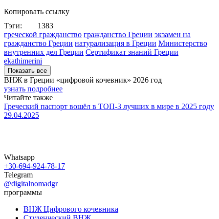
Копировать ссылку
Тэги:
1383
греческой гражданство
гражданство Греции
экзамен на
гражданство Греции
натурализация в Греции
Министерство
внутренних дел Греции
Сертификат знаний Греции
ekathimerini
Показать все
ВНЖ в Греции «цифровой кочевник»
2026 год
узнать подробнее
Читайте также
Греческий паспорт вошёл в ТОП-3 лучших в мире в 2025 году
29.04.2025
Whatsapp
+30-694-924-78-17
Telegram
@digitalnomadgr
программы
ВНЖ Цифрового кочевника
Студенческий ВНЖ