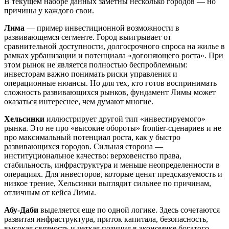
В текущем наборе данных заметны несколько городов — но
причины у каждого свои.
Лима
— пример инвестиционной возможности в
развивающемся сегменте. Город выигрывает от
сравнительной доступности, долгосрочного спроса на жилье в
рамках урбанизации и потенциала «догоняющего роста». При
этом рынок не является полностью беспроблемным:
инвесторам важно понимать риски управления и
операционные нюансы. Но для тех, кто готов воспринимать
сложность развивающихся рынков, фундамент Лимы может
оказаться интереснее, чем думают многие.
Хельсинки
иллюстрирует другой тип «инвестируемого»
рынка. Это не про «высокие обороты» frontier-сценариев и не
про максимальный потенциал роста, как у быстро
развивающихся городов. Сильная сторона —
институциональное качество: верховенство права,
стабильность, инфраструктура и меньше неопределенности в
операциях. Для инвесторов, которые ценят предсказуемость и
низкое трение, Хельсинки выглядит сильнее по причинам,
отличным от кейса Лимы.
Абу-Даби
выделяется еще по одной логике. Здесь сочетаются
развитая инфраструктура, приток капитала, безопасность,
высокая связность и четкая позиция в экономике богатого