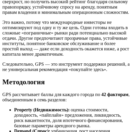
сверхрост, но получить высокий рейтинг благодаря сильному
правопорядку, устойчивому спросу на аренду, понятным
правам владения и минимальным операционным сложностям.
Это важно, потому что международные инвесторы не
оптимизируют под одну и ту же цель. Одни готовы входить в
сложные «пограничные» рынки ради потенциально высокой
отдачи. Другие предпочитают прозрачные права, устойчивые
институты, понятное банковское обслуживание и более
простой выход — даже если доходность окажется ниже, а рост
капитала менее драматичным.
Следовательно, GPS — это инструмент поддержки решений, а
не универсальная рекомендация «покупайте здесь».
Методология
GPS рассчитывает баллы для каждого города по
42 факторам
,
объединенным в семь разделов:
Property (Недвижимость):
оценка стоимости,
доходность, «пайплайн» предложения, ликвидность,
риск вакантности, доля ипотечного финансирования,
базовые параметры арендного рынка.
Demand (Спрос):
урбанизация, рост населения,