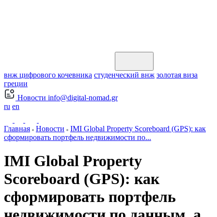
внж цифрового кочевника
студенческий внж
золотая виза
греции
Новости
info@digital-nomad.gr
ru
en
Главная
Новости
IMI Global Property Scoreboard (GPS): как
сформировать портфель недвижимости по...
IMI Global Property
Scoreboard (GPS): как
сформировать портфель
недвижимости по данным, а