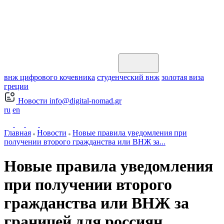
внж цифрового кочевника
студенческий внж
золотая виза
греции
Новости
info@digital-nomad.gr
ru
en
Главная
Новости
Новые правила уведомления при
получении второго гражданства или ВНЖ за...
Новые правила уведомления
при получении второго
гражданства или ВНЖ за
границей для россиян