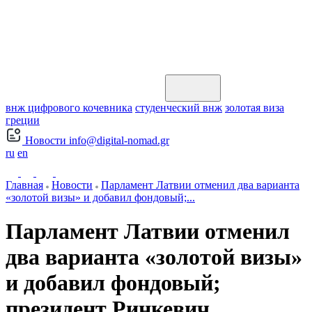
внж цифрового кочевника
студенческий внж
золотая виза
греции
Новости
info@digital-nomad.gr
ru
en
Главная
Новости
Парламент Латвии отменил два варианта
«золотой визы» и добавил фондовый;...
Парламент Латвии отменил
два варианта «золотой визы»
и добавил фондовый;
президент Ринкевич