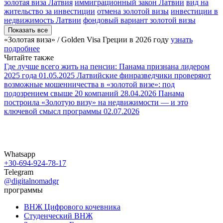
золотая виза Латвия
иммиграционный закон Латвии
вид на
жительство за инвестиции
отмена золотой визы
инвестиции в
недвижимость Латвии
фондовый вариант золотой визы
Показать все
«Золотая виза» / Golden Visa Греции в
2026 году
узнать
подробнее
Читайте также
Где лучше всего жить на пенсии: Панама признана лидером
2025 года
01.05.2025
Латвийские финразведчики проверяют
возможные мошенничества в «золотой визе»: под
подозрением свыше 20 компаний
28.04.2026
Панама
построила «Золотую визу» на недвижимости — и это
ключевой смысл программы
02.07.2026
Whatsapp
+30-694-924-78-17
Telegram
@digitalnomadgr
программы
ВНЖ Цифрового кочевника
Студенческий ВНЖ