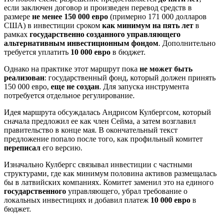
если заключен договор и произведен перевод средств в
размере
не менее 150 000 евро
(примерно 171 000 долларов
США) в инвестиции сроком
как минимум на пять лет
в
рамках
государственно созданного управляющего
альтернативным инвестиционным фондом
. Дополнительно
требуется уплатить
10 000 евро
в бюджет.
Однако на практике этот маршрут пока
не может быть
реализован
: государственный фонд, который должен принять
150 000 евро,
еще не создан
. Для запуска инструмента
потребуется отдельное регулирование.
Идея маршрута обсуждалась Андрисом Кулбергсом, который
сначала предложил ее как член Сейма, а затем возглавил
правительство в конце мая. В окончательный текст
предложение попало после того, как профильный комитет
переписал
его версию.
Изначально Кулбергс связывал инвестиции с частными
структурами, где как минимум половина активов размещалась
бы в латвийских компаниях. Комитет заменил это на единого
государственного
управляющего, убрал требование о
локальных инвестициях и добавил платеж
10 000 евро
в
бюджет.