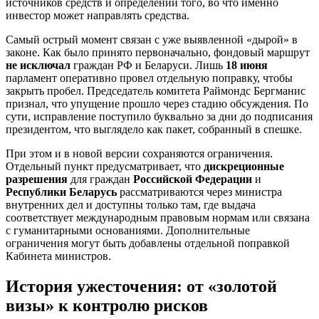
источников средств и определении того, во что именно
инвестор может направлять средства.
Самый острый момент связан с уже выявленной «дырой» в
законе. Как было принято первоначально, фондовый маршрут
не исключал
граждан РФ и Беларуси. Лишь
18 июня
парламент оперативно провел отдельную поправку, чтобы
закрыть пробел. Председатель комитета Раймондс Бергманис
признал, что упущение прошло через стадию обсуждения. По
сути, исправление поступило буквально за дни до подписания
президентом, что выглядело как пакет, собранный в спешке.
При этом и в новой версии сохраняются ограничения.
Отдельный пункт предусматривает, что
дискреционные
разрешения
для граждан
Российской Федерации
и
Республики Беларусь
рассматриваются через министра
внутренних дел и доступны только там, где выдача
соответствует международным правовым нормам или связана
с гуманитарными основаниями. Дополнительные
ограничения могут быть добавлены отдельной поправкой
Кабинета министров.
История ужесточения: от «золотой
визы» к контролю рисков