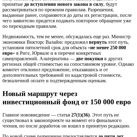
принятые
до вступления нового закона в силу
, будут
рассматриваться по прежним правилам. Разрешения,
выданные ранее, сохраняются до даты их регистрации, после
чего заявителю придется подавать повторное обращение уже
по переходным правилам.
Недвижимость, тем не менее, обсуждалась еще раз. Министр
экономики Викторс Валайнс предложил
вернуть
этот путь,
установив пятилетний срок для объекта «
не менее 250 000
евро
» в Риге, Юрмале и в перечне конкретных
самоуправлений. Альтернатива —
две покупки
в других
регионах общей стоимостью на сопоставимом уровне. Однако
комитет отклонил предложение, отказавшись и от
дополнительных требований по кадастровой стоимости,
безналичной оплате и подтвержденным оценкам.
Новый маршрут через
инвестиционный фонд от 150 000 евро
Главное нововведение — статья
27(1)(36)
. Этот путь не
существовал в законопроекте на момент его финального
чтения, но после доработок он вошел в принятую редакцию.
По новой схеме разрешение предоставляется
до пяти лет
,