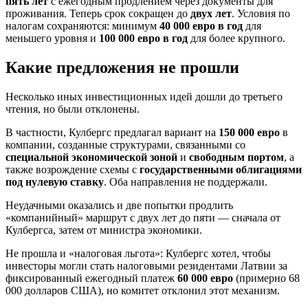
пять лет
с ежегодным продлением через документы для
проживания. Теперь срок сокращен до
двух лет
. Условия по
налогам сохраняются: минимум
40 000 евро в год
для
меньшего уровня и
100 000 евро в год
для более крупного.
Какие предложения не прошли
Несколько иных инвестиционных идей дошли до третьего
чтения, но были отклонены.
В частности, Кулбергс предлагал вариант на
150 000 евро
в
компании, созданные структурами, связанными со
специальной экономической зоной
и
свободным портом
, а
также возрождение схемы с
государственными облигациями
под нулевую ставку
. Оба направления не поддержали.
Неудачными оказались и две попытки продлить
«компанийный» маршрут с двух лет до пяти — сначала от
Кулбергса, затем от министра экономики.
Не прошла и «налоговая льгота»: Кулбергс хотел, чтобы
инвесторы могли стать налоговыми резидентами Латвии за
фиксированный ежегодный платеж
60 000 евро
(примерно 68
000 долларов США), но комитет отклонил этот механизм.