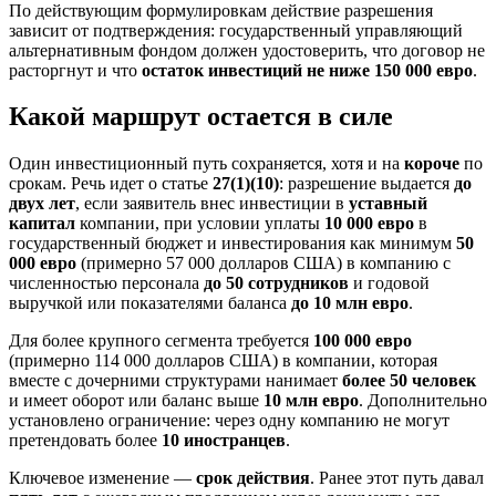
По действующим формулировкам действие разрешения
зависит от подтверждения: государственный управляющий
альтернативным фондом должен удостоверить, что договор не
расторгнут и что
остаток инвестиций не ниже 150 000 евро
.
Какой маршрут остается в силе
Один инвестиционный путь сохраняется, хотя и на
короче
по
срокам. Речь идет о статье
27(1)(10)
: разрешение выдается
до
двух лет
, если заявитель внес инвестиции в
уставный
капитал
компании, при условии уплаты
10 000 евро
в
государственный бюджет и инвестирования как минимум
50
000 евро
(примерно 57 000 долларов США) в компанию с
численностью персонала
до 50 сотрудников
и годовой
выручкой или показателями баланса
до 10 млн евро
.
Для более крупного сегмента требуется
100 000 евро
(примерно 114 000 долларов США) в компании, которая
вместе с дочерними структурами нанимает
более 50 человек
и имеет оборот или баланс выше
10 млн евро
. Дополнительно
установлено ограничение: через одну компанию не могут
претендовать более
10 иностранцев
.
Ключевое изменение —
срок действия
. Ранее этот путь давал