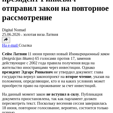
отправил закон на повторное
рассмотрение
Digital Nomad
25.06.2026
золотая виза Латвия
На e-mail
Ссылка
Сейм Латвии
11 июня принял новый
Иммиграционный закон
(
Imigrācijas likums
) 65 голосами против 17, заменив
действующие с 2002 года правила получения вида на
жительство иностранцами через инвестиции. Однако
президент Эдгарс Ринкевич
не утвердил документ: глава
государства вернул законопроект на
второе чтение
, указав на
положения, определяющие, кто и на каких условиях может
приобрести право на проживание за счет инвестиций.
На данный момент закон
не вступил в силу
. Публикация
документа приостановлена, так как парламент должен
пересмотреть текст. Поскольку весенняя сессия завершилась
18 июня, повторное голосование, вероятно, состоится только
осенью.