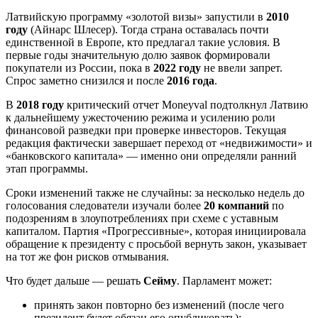
Латвийскую программу «золотой визы» запустили в
2010
году
(Айнарс Шлесер). Тогда страна оставалась почти
единственной в Европе, кто предлагал такие условия. В
первые годы значительную долю заявок формировали
покупатели из России, пока в
2022 году
не ввели запрет.
Спрос заметно снизился и после
2016 года
.
В
2018 году
критический отчет Moneyval подтолкнул Латвию
к дальнейшему ужесточению режима и усилению роли
финансовой разведки при проверке инвесторов. Текущая
редакция фактически завершает переход от «недвижимости» и
«банковского капитала» — именно они определяли ранний
этап программы.
Сроки изменений также не случайны: за несколько недель до
голосования следователи изучали более
20 компаний
по
подозрениям в злоупотреблениях при схеме с уставным
капиталом. Партия «Прогрессивные», которая инициировала
обращение к президенту с просьбой вернуть закон, указывает
на тот же фон рисков отмывания.
Что будет дальше — решать
Сейму
. Парламент может:
принять закон повторно без изменений (после чего
президент будет обязан его опубликовать);