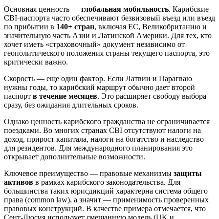
Основная ценность —
глобальная мобильность
. Карибские
CBI-паспорта часто обеспечивают безвизовый въезд или въезд
по прибытии в
140+ стран
, включая ЕС, Великобританию и
значительную часть Азии и Латинской Америки. Для тех, кто
хочет иметь «страховочный» документ независимо от
геополитического положения страны текущего паспорта, это
критически важно.
Скорость — еще один фактор. Если Латвии и Парагваю
нужны годы, то карибский маршрут обычно дает второй
паспорт
в течение месяцев
. Это расширяет свободу выбора
сразу, без ожидания длительных сроков.
Однако ценность карибского гражданства не ограничивается
поездками. Во многих странах CBI отсутствуют налоги на
доход, прирост капитала, налоги на богатство и наследство
для резидентов. Для международного планирования это
открывает дополнительные возможности.
Ключевое преимущество — правовые механизмы
защиты
активов
в рамках карибского законодательства. Для
большинства таких юрисдикций характерна система общего
права (common law), а значит — применимость проверенных
правовых конструкций. В качестве примера отмечается, что
Сент-Люсия использует смешанную модель (UK и