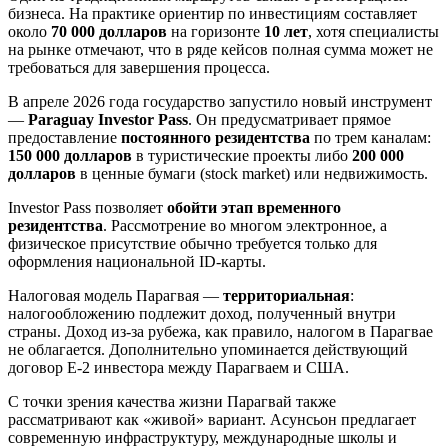
бизнеса. На практике ориентир по инвестициям составляет
около
70 000 долларов
на горизонте
10 лет
, хотя специалисты
на рынке отмечают, что в ряде кейсов полная сумма может не
требоваться для завершения процесса.
В апреле 2026 года государство запустило новый инструмент
—
Paraguay Investor Pass
. Он предусматривает прямое
предоставление
постоянного резидентства
по трем каналам:
150 000 долларов
в туристические проекты либо
200 000
долларов
в ценные бумаги (stock market) или недвижимость.
Investor Pass позволяет
обойти этап временного
резидентства
. Рассмотрение во многом электронное, а
физическое присутствие обычно требуется только для
оформления национальной ID-карты.
Налоговая модель Парагвая —
территориальная
:
налогообложению подлежит доход, полученный внутри
страны. Доход из-за рубежа, как правило, налогом в Парагвае
не облагается. Дополнительно упоминается действующий
договор E-2 инвестора между Парагваем и США.
С точки зрения качества жизни Парагвай также
рассматривают как «живой» вариант. Асунсьон предлагает
современную инфраструктуру, международные школы и