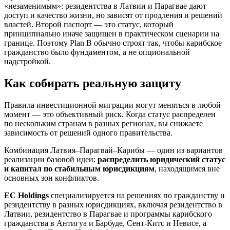
«незаменимым»: резидентства в Латвии и Парагвае дают
доступ и качество жизни, но зависят от продления и решений
властей. Второй паспорт — это статус, который
принципиально иначе защищен в практическом сценарии на
границе. Поэтому Plan B обычно строят так, чтобы карибское
гражданство было фундаментом, а не опциональной
надстройкой.
Как собирать реальную защиту
Правила инвестиционной миграции могут меняться в любой
момент — это объективный риск. Когда статус распределен
по нескольким странам в разных регионах, вы снижаете
зависимость от решений одного правительства.
Комбинация Латвия–Парагвай–Карибы — один из вариантов
реализации базовой идеи:
распределить юридический статус
и капитал по стабильным юрисдикциям
, находящимся вне
основных зон конфликтов.
EC Holdings
специализируется на решениях по гражданству и
резидентству в разных юрисдикциях, включая резидентство в
Латвии, резидентство в Парагвае и программы карибского
гражданства в Антигуа и Барбуде, Сент-Китс и Невисе, а