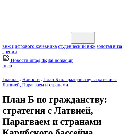
внж цифрового кочевника
студенческий внж
золотая виза
греции
Новости
info@digital-nomad.gr
ru
en
Главная
Новости
План Б по гражданству: стратегия с
Латвией, Парагваем и странами...
План Б по гражданству:
стратегия с Латвией,
Парагваем и странами
Карибского бассейна