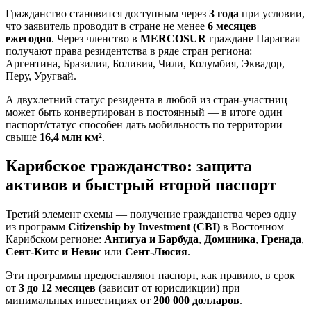
Гражданство становится доступным через
3 года
при условии,
что заявитель проводит в стране не менее
6 месяцев
ежегодно
. Через членство в
MERCOSUR
граждане Парагвая
получают права резидентства в ряде стран региона:
Аргентина, Бразилия, Боливия, Чили, Колумбия, Эквадор,
Перу, Уругвай.
А двухлетний статус резидента в любой из стран-участниц
может быть конвертирован в постоянный — в итоге один
паспорт/статус способен дать мобильность по территории
свыше
16,4 млн км²
.
Карибское гражданство: защита
активов и быстрый второй паспорт
Третий элемент схемы — получение гражданства через одну
из программ
Citizenship by Investment (CBI)
в Восточном
Карибском регионе:
Антигуа и Барбуда
,
Доминика
,
Гренада
,
Сент-Китс и Невис
или
Сент-Люсия
.
Эти программы предоставляют паспорт, как правило, в срок
от
3 до 12 месяцев
(зависит от юрисдикции) при
минимальных инвестициях от
200 000 долларов
.