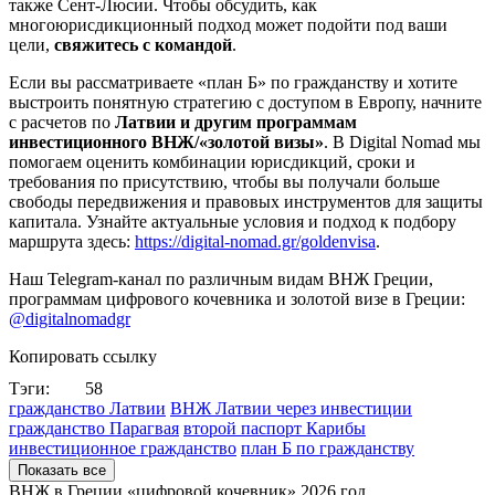
также Сент-Люсии. Чтобы обсудить, как
многоюрисдикционный подход может подойти под ваши
цели,
свяжитесь с командой
.
Если вы рассматриваете «план Б» по гражданству и хотите
выстроить понятную стратегию с доступом в Европу, начните
с расчетов по
Латвии и другим программам
инвестиционного ВНЖ/«золотой визы»
. В Digital Nomad мы
помогаем оценить комбинации юрисдикций, сроки и
требования по присутствию, чтобы вы получали больше
свободы передвижения и правовых инструментов для защиты
капитала. Узнайте актуальные условия и подход к подбору
маршрута здесь:
https://digital-nomad.gr/goldenvisa
.
Наш Telegram-канал по различным видам ВНЖ Греции,
программам цифрового кочевника и золотой визе в Греции:
@digitalnomadgr
Копировать ссылку
Тэги:
58
гражданство Латвии
ВНЖ Латвии через инвестиции
гражданство Парагвая
второй паспорт Карибы
инвестиционное гражданство
план Б по гражданству
Показать все
ВНЖ в Греции «цифровой кочевник»
2026 год