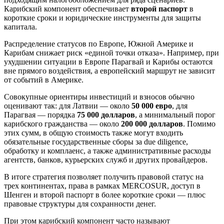
Карибский компонент обеспечивает
второй паспорт
в
короткие сроки и юридические инструменты для защиты
капитала.
Распределение статусов по Европе, Южной Америке и
Карибам снижает риск «единой точки отказа». Например, при
ухудшении ситуации в Европе Парагвай и Карибы остаются
вне прямого воздействия, а европейский маршрут не зависит
от событий в Америке.
Совокупные ориентиры инвестиций и взносов обычно
оценивают так: для Латвии — около
50 000 евро
, для
Парагвая — порядка
75 000 долларов
, а минимальный порог
карибского гражданства — около
200 000 долларов
. Помимо
этих сумм, в общую стоимость также могут входить
обязательные государственные сборы за due diligence,
обработку и комплаенс, а также административные расходы
агентств, банков, курьерских служб и других провайдеров.
В итоге стратегия позволяет получить правовой статус на
трех континентах, права в рамках MERCOSUR, доступ в
Шенген и второй паспорт в более короткие сроки — плюс
правовые структуры для сохранности денег.
При этом карибский компонент часто называют