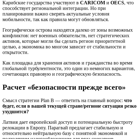
Карибские государства участвуют в
CARICOM
и
OECS
, что
способствует региональной интеграции. Но при
планировании важно сверять актуальные условия
мобильности, так как правила могут обновляться.
Географически острова находятся далеко от зоны возможных
конфликтов: нет военных обязательств, нет стратегических
активов, которые могли бы сделать регион приоритетной
целью, а экономика во многом зависит от стабильности и
открытости.
Как площадка для хранения активов и гражданства во время
глобальной турбулентности, это один из немногих вариантов,
сочетающих правовую и географическую безопасность.
Расчет «безопасности прежде всего»
Смысл стратегии Plan B — ответить на главный вопрос:
что
будет, если в вашей текущей стране/регионе ситуация резко
ухудшится?
Латвия дает европейский доступ и потенциальную быстроту
релокации в Европу. Парагвай предлагает стабильную и
относительно нейтральную базу с понятной экономикой и
подходящим налогообложением для ряда сценариев.