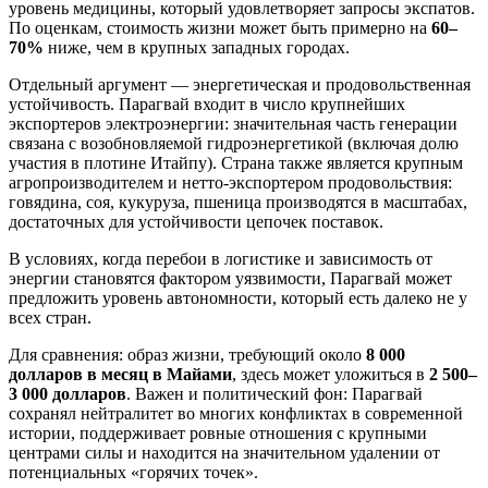
уровень медицины, который удовлетворяет запросы экспатов.
По оценкам, стоимость жизни может быть примерно на
60–
70%
ниже, чем в крупных западных городах.
Отдельный аргумент — энергетическая и продовольственная
устойчивость. Парагвай входит в число крупнейших
экспортеров электроэнергии: значительная часть генерации
связана с возобновляемой гидроэнергетикой (включая долю
участия в плотине Итайпу). Страна также является крупным
агропроизводителем и нетто-экспортером продовольствия:
говядина, соя, кукуруза, пшеница производятся в масштабах,
достаточных для устойчивости цепочек поставок.
В условиях, когда перебои в логистике и зависимость от
энергии становятся фактором уязвимости, Парагвай может
предложить уровень автономности, который есть далеко не у
всех стран.
Для сравнения: образ жизни, требующий около
8 000
долларов в месяц в Майами
, здесь может уложиться в
2 500–
3 000 долларов
. Важен и политический фон: Парагвай
сохранял нейтралитет во многих конфликтах в современной
истории, поддерживает ровные отношения с крупными
центрами силы и находится на значительном удалении от
потенциальных «горячих точек».