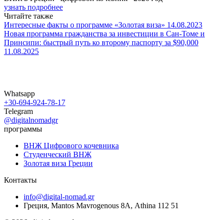
узнать подробнее
Читайте также
Интересные факты о программе «Золотая виза»
14.08.2023
Новая программа гражданства за инвестиции в Сан-Томе и
Принсипи: быстрый путь ко второму паспорту за $90,000
11.08.2025
Whatsapp
+30-694-924-78-17
Telegram
@digitalnomadgr
программы
ВНЖ Цифрового кочевника
Студенческий ВНЖ
Золотая виза Греции
Контакты
info@digital-nomad.gr
Греция, Mantos Mavrogenous 8Α, Athina 112 51