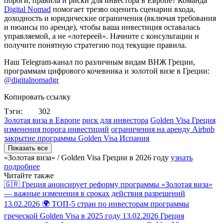
пороги, правила и риски для инвестора в Европе? Команда
Digital Nomad
помогает трезво оценить сценарии входа,
доходность и юридические ограничения (включая требования
и нюансы по аренде), чтобы ваша инвестиция оставалась
управляемой, а не «лотереей». Начните с консультации и
получите понятную стратегию под текущие правила.
Наш Telegram-канал по различным видам ВНЖ Греции,
программам цифрового кочевника и золотой визе в Греции:
@digitalnomadgr
Копировать ссылку
Тэги:
302
Золотая виза в Европе
риск для инвестора
Golden Visa Греция
изменения порога инвестиций
ограничения на аренду Airbnb
закрытие программы Golden Visa Испания
Показать все
«Золотая виза» / Golden Visa Греции в
2026 году
узнать
подробнее
Читайте также
🇬🇷 Греция анонсирует реформу программы «Золотая виза»
— важные изменения в сроках действия разрешений
13.02.2026
🌍 ТОП-5 стран по инвесторам программы
греческой Golden Visa в 2025 году
13.02.2026
Греция