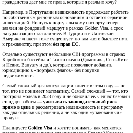
гражданства дает мне те права, которые я реально хочу?
Например, в Португалии недвижимость продолжает работать
по собственным рыночным основаниям и остается серьезной
инвестицией. Но путь к португальскому паспорту теперь
завязан на фондовый маршрут в рамках Golden Visa, а срок
натурализации стал длиннее. В Турции и в Латинской
Америке «пакет» тоже существует, но там часто быстрее путь
к гражданству, при этом
без прав ЕС
.
Отдельно существуют небольшие CBI‑программы в странах
Карибского бассейна и Тихого океана (Доминика, Сент‑Китс
и Невис, Вануату и др.), которые позволяют добавить
юрисдикцию в «портфель флагов» без покупки
недвижимости.
Самый сложный для консультации клиент в этом году — не
тот, кто не понимает математику. Самый сложный — тот, кто
построил модель в 2023 году и не обновил ее. Сейчас базовый
стандарт работы —
учитывать законодательный риск
прямо в цене
и рассматривать недвижимость и программу
как два отдельных решения, а не как один «упакованный»
продукт.
Планируете
Golden Visa
и хотите понимать, как меняются