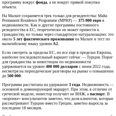
программу вокруг
фонда
, а не вокруг прямой покупки
объекта.
На Мальте сохраняется трек только для резидентства: Malta
Permanent Residence Programme (MPRP) —
375 000 евро
в
недвижимости. Как и другие программы постоянного
резидентства в ЕС, теоретически он может привести к
гражданству, но только через стандартную натурализацию: это
около
5 лет фактического проживания
на Мальте и тест по
мальтийскому языку уровня
A2
.
Если смотреть за пределы ЕС, но все еще в пределах Европы,
наиболее последовательный вариант сейчас — Турция. Порог
для гражданства за инвестиции по недвижимости
удерживается на уровне
400 000 долларов
с июня 2022 года,
несмотря на периодические разговоры на рынке о повышении
до
500 000
.
Программа рассчитана на удержание
3 года
. Недвижимость —
основной и доминирующий маршрут. При этом, в отличие от
греческой модели, инвестор получает не ВНЖ, а
паспорт
. В
«воронке» консультантов заметно, что доля клиентов, которые
рассматривают Турцию вместо Греции, заметно выросла за
последние 18 месяцев.