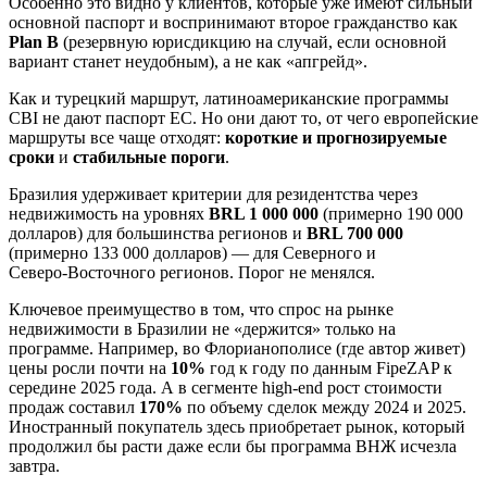
Особенно это видно у клиентов, которые уже имеют сильный
основной паспорт и воспринимают второе гражданство как
Plan B
(резервную юрисдикцию на случай, если основной
вариант станет неудобным), а не как «апгрейд».
Как и турецкий маршрут, латиноамериканские программы
CBI не дают паспорт ЕС. Но они дают то, от чего европейские
маршруты все чаще отходят:
короткие и прогнозируемые
сроки
и
стабильные пороги
.
Бразилия удерживает критерии для резидентства через
недвижимость на уровнях
BRL 1 000 000
(примерно 190 000
долларов) для большинства регионов и
BRL 700 000
(примерно 133 000 долларов) — для Северного и
Северо‑Восточного регионов. Порог не менялся.
Ключевое преимущество в том, что спрос на рынке
недвижимости в Бразилии не «держится» только на
программе. Например, во Флорианополисе (где автор живет)
цены росли почти на
10%
год к году по данным FipeZAP к
середине 2025 года. А в сегменте high-end рост стоимости
продаж составил
170%
по объему сделок между 2024 и 2025.
Иностранный покупатель здесь приобретает рынок, который
продолжил бы расти даже если бы программа ВНЖ исчезла
завтра.