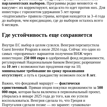
парламентских выборов.
Программы редко меняются «в
вакууме»: их корректируют, когда кто‑то идет против них. Для
инвестора с горизонтом удержания 5 лет проще
«подписывать» правила страны, которая находится за 3–4 года
до выборов, чем юрисдикцию, где до выборов осталось всего
6 месяцев.
Где устойчивость еще сохраняется
Внутри ЕС выбор в целом сузился. Венгрия перезапустила
Guest Investor Program в июле 2024 года. Сейчас это один из
самых «прозрачных» вариантов получения ВНЖ через
инвестиции:
250 000 евро
в одобренный фонд недвижимости,
регулируемый Национальным банком Венгрии; разрешение
на
10 лет
с возможностью продления еще на 10;
минимальное требование по сроку проживания
отсутствует
; а путь к гражданству возможен после
8 лет
.
Важно, что фондовый маршрут —
фактически
единственный
. Прямая опция покупки недвижимости за
500
000 евро
, которая была включена в первоначальный проект,
убиралась в январе 2025 года до того, как ею успели
воспользоваться. Венгрия сделала то, что Греция и
Португалия сделали позже — но заранее: «упаковала»