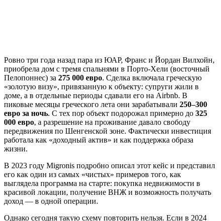
Ровно три года назад пара из ЮАР, Франс и Йордан Вилхойн,
приобрела дом с тремя спальнями в Порто-Хели (восточный
Пелопоннес) за
275 000 евро
. Сделка включала греческую
«золотую визу», привязанную к объекту: супруги жили в
доме, а в отдельные периоды сдавали его на Airbnb. В
пиковые месяцы греческого лета они зарабатывали
250–300
евро за ночь
. С тех пор объект подорожал примерно до
325
000 евро
, а разрешение на проживание давало свободу
передвижения по Шенгенской зоне. Фактически инвестиция
работала как «доходный актив» и как поддержка образа
жизни.
В 2023 году Migronis подробно описал этот кейс и представил
его как один из самых «чистых» примеров того, как
выглядела программа на старте: покупка недвижимости в
красивой локации, получение ВНЖ и возможность получать
доход — в одной операции.
Однако сегодня такую схему повторить нельзя. Если в 2024