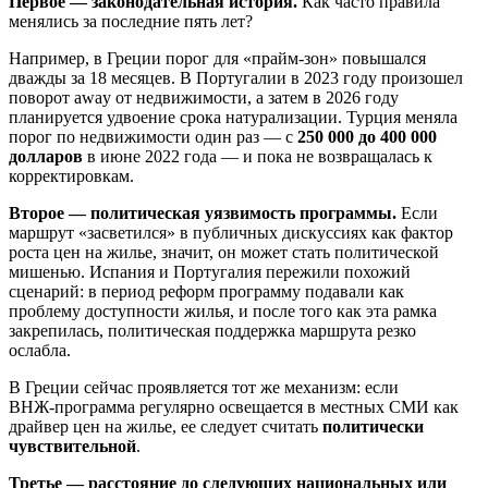
Первое — законодательная история.
Как часто правила
менялись за последние пять лет?
Например, в Греции порог для «прайм‑зон» повышался
дважды за 18 месяцев. В Португалии в 2023 году произошел
поворот away от недвижимости, а затем в 2026 году
планируется удвоение срока натурализации. Турция меняла
порог по недвижимости один раз — с
250 000 до 400 000
долларов
в июне 2022 года — и пока не возвращалась к
корректировкам.
Второе — политическая уязвимость программы.
Если
маршрут «засветился» в публичных дискуссиях как фактор
роста цен на жилье, значит, он может стать политической
мишенью. Испания и Португалия пережили похожий
сценарий: в период реформ программу подавали как
проблему доступности жилья, и после того как эта рамка
закрепилась, политическая поддержка маршрута резко
ослабла.
В Греции сейчас проявляется тот же механизм: если
ВНЖ‑программа регулярно освещается в местных СМИ как
драйвер цен на жилье, ее следует считать
политически
чувствительной
.
Третье — расстояние до следующих национальных или