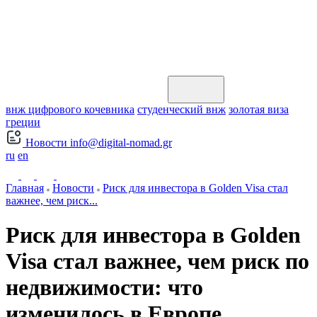
внж цифрового кочевника
студенческий внж
золотая виза
греции
Новости
info@digital-nomad.gr
ru
en
Главная
Новости
Риск для инвестора в Golden Visa стал
важнее, чем риск...
Риск для инвестора в Golden
Visa стал важнее, чем риск по
недвижимости: что
изменилось в Европе