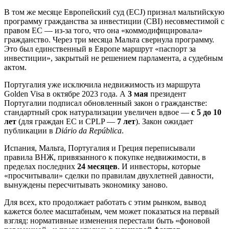
В том же месяце Европейский суд (ECJ) признал мальтийскую
программу гражданства за инвестиции (CBI) несовместимой с
правом ЕС — из‑за того, что она «коммодифицировала»
гражданство. Через три месяца Мальта свернула программу.
Это был единственный в Европе маршрут «паспорт за
инвестиции», закрытый не решением парламента, а судебным
актом.
Португалия уже исключила недвижимость из маршрута
Golden Visa в октябре 2023 года. А
3 мая
президент
Португалии подписал обновленный закон о гражданстве:
стандартный срок натурализации увеличен вдвое —
с 5 до 10
лет
(для граждан ЕС и CPLP —
7 лет
). Закон ожидает
публикации в
Diário da República
.
Испания, Мальта, Португалия и Греция переписывали
правила ВНЖ, привязанного к покупке недвижимости, в
пределах последних
24 месяцев
. И инвесторы, которые
«просчитывали» сделки по правилам двухлетней давности,
вынуждены пересчитывать экономику заново.
Для всех, кто продолжает работать с этим рынком, вывод
кажется более масштабным, чем может показаться на первый
взгляд: нормативные изменения перестали быть «фоновой