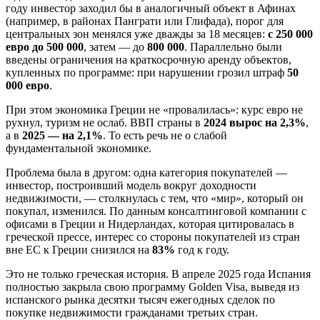
году инвестор заходил бы в аналогичный объект в Афинах
(например, в районах Панграти или Глифада), порог для
центральных зон менялся уже дважды за 18 месяцев:
с 250 000
евро до 500 000
, затем — до
800 000
. Параллельно были
введены ограничения на краткосрочную аренду объектов,
купленных по программе: при нарушении грозил штраф
50
000 евро
.
При этом экономика Греции не «провалилась»: курс евро не
рухнул, туризм не ослаб. ВВП страны в
2024 вырос на 2,3%
,
а в
2025 — на 2,1%
. То есть речь не о слабой
фундаментальной экономике.
Проблема была в другом: одна категория покупателей —
инвестор, построивший модель вокруг доходности
недвижимости, — столкнулась с тем, что «мир», который он
покупал, изменился. По данным консалтинговой компании с
офисами в Греции и Нидерландах, которая цитировалась в
греческой прессе, интерес со стороны покупателей из стран
вне ЕС к Греции снизился на
83%
год к году.
Это не только греческая история. В апреле 2025 года Испания
полностью закрыла свою программу Golden Visa, выведя из
испанского рынка десятки тысяч ежегодных сделок по
покупке недвижимости гражданами третьих стран.