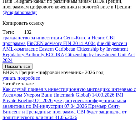
Наш Telegram-канал по различным видам ВНЖ Греции,
программам цифрового кочевника и золотой визе в Греции:
@digitalnomadgr
Копировать ссылку
Тэги:
132
гражданство за инвестиции Сент-Китс и Невис
CBI
программа
FinCEN advisory FIN-2014-A004
due diligence и
AML-комплаенс
Eastern Caribbean Citizenship by Investment
Regulatory Authority ECCIRA
Citizenship by Investment Unit Act
2024
Показать все
ВНЖ в Греции «цифровой кочевник»
2026 год
узнать подробнее
Читайте также
Как случай привёл в инвестиционную миграцию: интервью с
Ассимом Умером Вани (Intermark Global)
14.03.2026
IMI
Private Briefing Q1 2026 уже доступен: конфиденциальная
аналитика по IM-индустрии
07.04.2026
Премьер Сент-
Винсент и Гренадины: программа CBI будет защищена от
политического влияния
31.05.2026