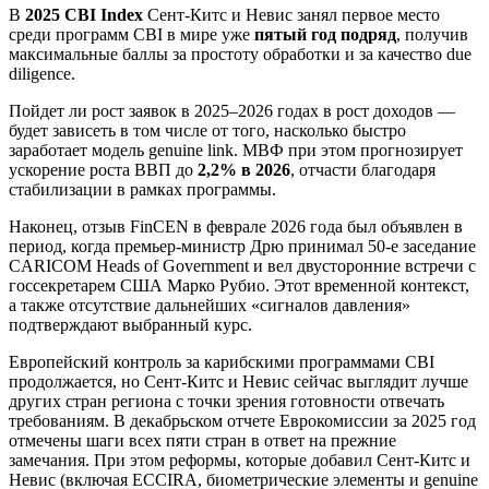
В
2025 CBI Index
Сент-Китс и Невис занял первое место
среди программ CBI в мире уже
пятый год подряд
, получив
максимальные баллы за простоту обработки и за качество due
diligence.
Пойдет ли рост заявок в 2025–2026 годах в рост доходов —
будет зависеть в том числе от того, насколько быстро
заработает модель genuine link. МВФ при этом прогнозирует
ускорение роста ВВП до
2,2% в 2026
, отчасти благодаря
стабилизации в рамках программы.
Наконец, отзыв FinCEN в феврале 2026 года был объявлен в
период, когда премьер-министр Дрю принимал 50-е заседание
CARICOM Heads of Government и вел двусторонние встречи с
госсекретарем США Марко Рубио. Этот временной контекст,
а также отсутствие дальнейших «сигналов давления»
подтверждают выбранный курс.
Европейский контроль за карибскими программами CBI
продолжается, но Сент-Китс и Невис сейчас выглядит лучше
других стран региона с точки зрения готовности отвечать
требованиям. В декабрьском отчете Еврокомиссии за 2025 год
отмечены шаги всех пяти стран в ответ на прежние
замечания. При этом реформы, которые добавил Сент-Китс и
Невис (включая ECCIRA, биометрические элементы и genuine