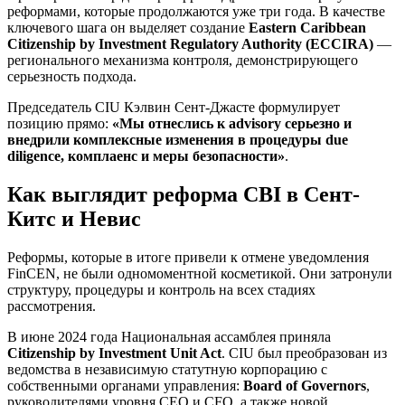
реформами, которые продолжаются уже три года. В качестве
ключевого шага он выделяет создание
Eastern Caribbean
Citizenship by Investment Regulatory Authority (ECCIRA)
—
регионального механизма контроля, демонстрирующего
серьезность подхода.
Председатель CIU Кэлвин Сент-Джасте формулирует
позицию прямо:
«Мы отнеслись к advisory серьезно и
внедрили комплексные изменения в процедуры due
diligence, комплаенс и меры безопасности»
.
Как выглядит реформа CBI в Сент-
Китс и Невис
Реформы, которые в итоге привели к отмене уведомления
FinCEN, не были одномоментной косметикой. Они затронули
структуру, процедуры и контроль на всех стадиях
рассмотрения.
В июне 2024 года Национальная ассамблея приняла
Citizenship by Investment Unit Act
. CIU был преобразован из
ведомства в независимую статутную корпорацию с
собственными органами управления:
Board of Governors
,
руководителями уровня CEO и CFO, а также новой