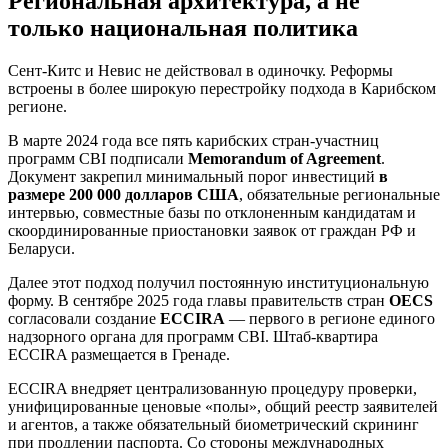
Региональная архитектура, а не
только национальная политика
Сент-Китс и Невис не действовал в одиночку. Реформы
встроены в более широкую перестройку подхода в Карибском
регионе.
В марте 2024 года все пять карибских стран-участниц
программ CBI подписали
Memorandum of Agreement
.
Документ закрепил минимальный порог инвестиций
в
размере 200 000 долларов США
, обязательные региональные
интервью, совместные базы по отклоненным кандидатам и
скоординированные приостановки заявок от граждан РФ и
Беларуси.
Далее этот подход получил постоянную институциональную
форму. В сентябре 2025 года главы правительств стран
OECS
согласовали создание
ECCIRA
— первого в регионе единого
надзорного органа для программ CBI. Штаб-квартира
ECCIRA размещается в Гренаде.
ECCIRA внедряет централизованную процедуру проверки,
унифицированные ценовые «полы», общий реестр заявителей
и агентов, а также обязательный биометрический скрининг
при продлении паспорта. Со стороны международных