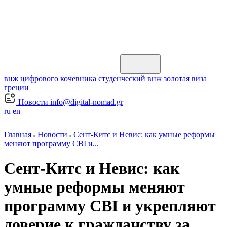
внж цифрового кочевника
студенческий внж
золотая виза
греции
Новости
info@digital-nomad.gr
ru
en
Главная
Новости
Сент-Китс и Невис: как умные реформы
меняют программу CBI и...
Сент-Китс и Невис: как
умные реформы меняют
программу CBI и укрепляют
доверие к гражданству за