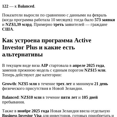
122
— к
Balanced
.
Показатели выросли по сравнению с данными на февраль
(когда программа работала 10 месяцев): тогда было
573 заявки
и
NZ$3,39 млрд
. Примерно
треть
заявителей — граждане
США
.
Как устроена программа Active
Investor Plus и какие есть
альтернативы
В текущем виде виза
AIP
стартовала в
апреле 2025 года
,
заменив прежнюю модель с единым порогом
NZ$15 млн
.
Теперь действуют две категории:
Growth
:
NZ$5 млн
в течение
трех лет
и минимум
21 день
физического присутствия в Новой Зеландии.
Balanced
:
NZ$10 млн
в течение
пяти лет
и
105 дней
пребывания.
Также в
ноябре 2025 года
Новая Зеландия ввела отдельную
Business Investor Visa
для инвесторов, готовых приобретать и