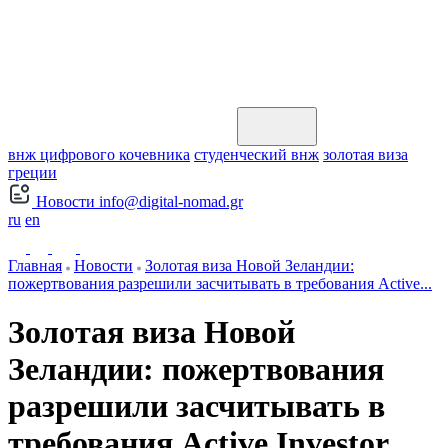
внж цифрового кочевника
студенческий внж
золотая виза
греции
Новости
info@digital-nomad.gr
ru
en
Главная
Новости
Золотая виза Новой Зеландии:
пожертвования разрешили засчитывать в требования Active...
Золотая виза Новой
Зеландии: пожертвования
разрешили засчитывать в
требования Active Investor