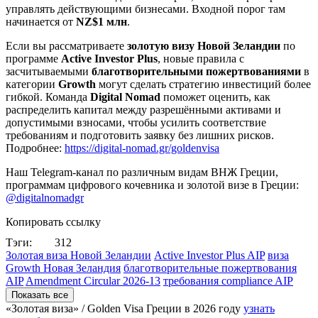
управлять действующими бизнесами. Входной порог там
начинается от
NZ$1 млн
.
Если вы рассматриваете
золотую визу Новой Зеландии
по
программе
Active Investor Plus
, новые правила с
засчитываемыми
благотворительными пожертвованиями
в
категории
Growth
могут сделать стратегию инвестиций более
гибкой. Команда
Digital Nomad
поможет оценить, как
распределить капитал между разрешёнными активами и
допустимыми взносами, чтобы усилить соответствие
требованиям и подготовить заявку без лишних рисков.
Подробнее:
https://digital-nomad.gr/goldenvisa
Наш Telegram-канал по различным видам ВНЖ Греции,
программам цифрового кочевника и золотой визе в Греции:
@digitalnomadgr
Копировать ссылку
Тэги:
312
Золотая виза Новой Зеландии
Active Investor Plus AIP
виза
Growth Новая Зеландия
благотворительные пожертвования
AIP
Amendment Circular 2026-13
требования compliance AIP
Показать все
«Золотая виза» / Golden Visa Греции в
2026 году
узнать