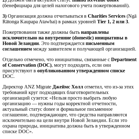
(бенефициара для целей налогового учета пожертвований).
3)
Организация должна отчитываться в
Charities Services
(Ngā
Rātonga Kaupapa Atawhai) в рамках уровней
Tier 1, 2 или 3
.
Пожертвования также должны быть
направлены
исключительно на внутренние (domestic) инициативы в
Новой Зеландии
. Это подтверждается
письменным
соглашением
между заявителем и получающей организацией.
Отдельно отмечено, что инициативы, связанные с
Department
of Conservation (DOC)
, могут подходить, если они
присутствуют в
опубликованном утвержденном списке
DOC.
Директор ANZ Migrate
Джеймс Холл
отметил, что из-за этих
требований круг подходящих благотворительных
организаций сузится: «Нельзя просто выбрать любую
организацию — нужны годы корректной отчетности,
актуальный статус donee и формальное письменное
соглашение, подтверждающее, что средства направляются
исключительно на цели внутри Новой Зеландии. Если это
охрана природы, инициатива должна быть в утвержденном
списке DOC».