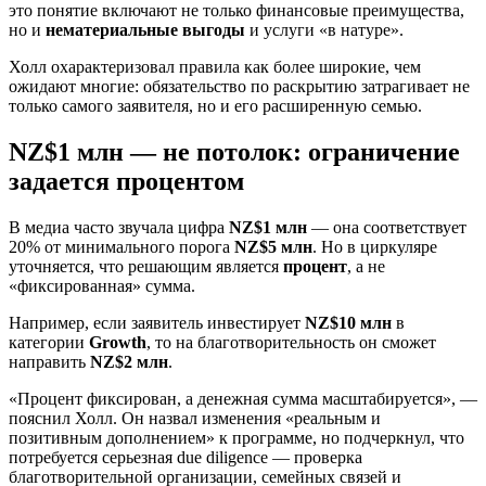
это понятие включают не только финансовые преимущества,
но и
нематериальные выгоды
и услуги «в натуре».
Холл охарактеризовал правила как более широкие, чем
ожидают многие: обязательство по раскрытию затрагивает не
только самого заявителя, но и его расширенную семью.
NZ$1 млн — не потолок: ограничение
задается процентом
В медиа часто звучала цифра
NZ$1 млн
— она соответствует
20% от минимального порога
NZ$5 млн
. Но в циркуляре
уточняется, что решающим является
процент
, а не
«фиксированная» сумма.
Например, если заявитель инвестирует
NZ$10 млн
в
категории
Growth
, то на благотворительность он сможет
направить
NZ$2 млн
.
«Процент фиксирован, а денежная сумма масштабируется», —
пояснил Холл. Он назвал изменения «реальным и
позитивным дополнением» к программе, но подчеркнул, что
потребуется серьезная due diligence — проверка
благотворительной организации, семейных связей и