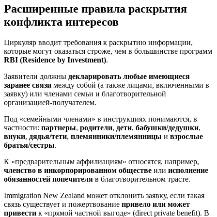
Расширенные правила раскрытия
конфликта интересов
Циркуляр вводит требования к раскрытию информации,
которые могут оказаться строже, чем в большинстве программ
RBI (Residence by Investment)
.
Заявители должны
декларировать любые имеющиеся
заранее связи
между собой (а также лицами, включенными в
заявку) или членами семьи и благотворительной
организацией-получателем.
Под «семейными членами» в инструкциях понимаются, в
частности:
партнеры
,
родители
,
дети
,
бабушки/дедушки
,
внуки
,
дядья/тети
,
племянники/племянницы
и
взрослые
братья/сестры
.
К «предварительным аффилиациям» относятся, например,
членство в инкорпорированном обществе
или
исполнение
обязанностей попечителя
в благотворительном трасте.
Immigration New Zealand может отклонить заявку, если такая
связь существует и пожертвование
привело или может
привести
к «прямой частной выгоде» (direct private benefit). В