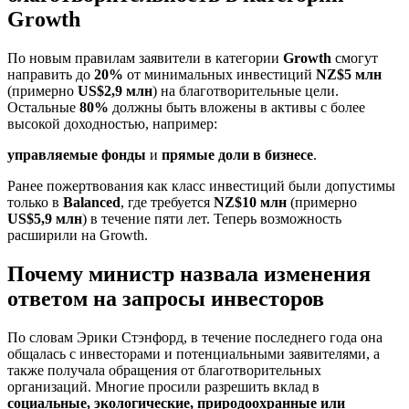
Growth
По новым правилам заявители в категории
Growth
смогут
направить до
20%
от минимальных инвестиций
NZ$5 млн
(примерно
US$2,9 млн
) на благотворительные цели.
Остальные
80%
должны быть вложены в активы с более
высокой доходностью, например:
управляемые фонды
и
прямые доли в бизнесе
.
Ранее пожертвования как класс инвестиций были допустимы
только в
Balanced
, где требуется
NZ$10 млн
(примерно
US$5,9 млн
) в течение пяти лет. Теперь возможность
расширили на Growth.
Почему министр назвала изменения
ответом на запросы инвесторов
По словам Эрики Стэнфорд, в течение последнего года она
общалась с инвесторами и потенциальными заявителями, а
также получала обращения от благотворительных
организаций. Многие просили разрешить вклад в
социальные, экологические, природоохранные или