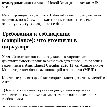
культурные
инициативы в Новой Зеландии в рамках AIP
Visa.
Министр подчеркнула, что в Balanced такая опция уже была
доступна, но в Growth — категории, которая привлекает
основную массу заявок, — ее не было.
Требования к соблюдению
(compliance): что уточнили в
циркуляре
Хотя объявление министра звучало как упрощение, в
действительности правила оказались детальнее. Обновления
закреплены в
Amendment Circular 2026-13
, опубликованном
Министерством бизнеса, инноваций и занятости (
MBIE
).
Ключевые условия для благотворительности, засчитываемой в
AIP:
1)
Благотворительная организация должна подать как
минимум
пять
лет ежегодных отчетов, соответствующих
требованиям.
2)
Должен быть актуален статус
Inland Revenue donee