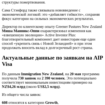
структуры пожертвования.
Сама Стэнфорд также связывала нововведение с
экономической логикой: это «добавляет гибкости», сохраняя
фокус категории на сильных экономических результатах.
Директор по клиентскому опыту Greener Pastures New Zealand
Миша Манникс-Оппи
охарактеризовал изменения как
«взвешенную эволюцию» Active Investor Plus:
благотворительный компонент дает инвесторам еще один
способ «укрепить связь с Новой Зеландией» и при этом
продолжать вносить вклад в долгосрочный рост страны.
Актуальные данные по заявкам на AIP
Visa
По данным
Immigration New Zealand
, на
20 мая
программа
получила
730 заявок
на
2 390 человек
. Это потенциально
соответствует минимальным инвестициям примерно на
NZ$4,26 млрд
(около
US$2,5 млрд
).
Из общего числа заявок:
608
относятся к категории
Growth
,