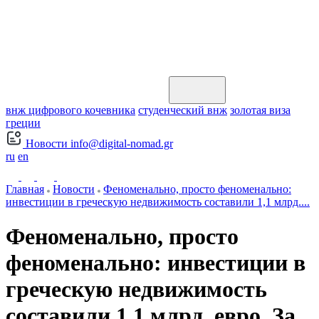
внж цифрового кочевника
студенческий внж
золотая виза
греции
Новости
info@digital-nomad.gr
ru
en
Главная
Новости
Феноменально, просто феноменально:
инвестиции в греческую недвижимость составили 1,1 млрд....
Феноменально, просто
феноменально: инвестиции в
греческую недвижимость
составили 1,1 млрд. евро. За