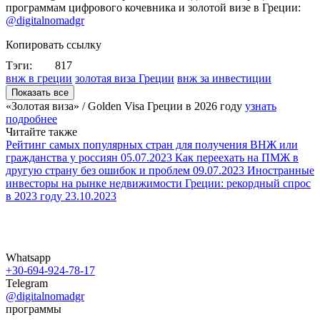
программам цифрового кочевника и золотой визе в Греции:
@digitalnomadgr
Копировать ссылку
Тэги:
817
внж в греции
золотая виза Греции
внж за инвестиции
Показать все
«Золотая виза» / Golden Visa Греции в
2026 году
узнать
подробнее
Читайте также
Рейтинг самых популярных стран для получения ВНЖ или
гражданства у россиян
05.07.2023
Как переехать на ПМЖ в
другую страну без ошибок и проблем
09.07.2023
Иностранные
инвесторы на рынке недвижимости Греции: рекордный спрос
в 2023 году
23.10.2023
Whatsapp
+30-694-924-78-17
Telegram
@digitalnomadgr
программы