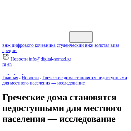
внж цифрового кочевника
студенческий внж
золотая виза
греции
Новости
info@digital-nomad.gr
ru
en
Главная
Новости
Греческие дома становятся недоступными
для местного населения — исследование
Греческие дома становятся
недоступными для местного
населения — исследование