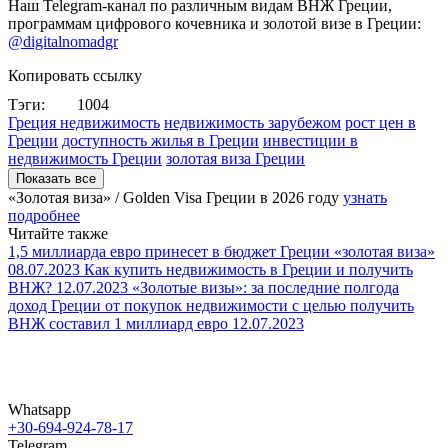
Наш Telegram-канал по различным видам ВНЖ Греции,
программам цифрового кочевника и золотой визе в Греции:
@digitalnomadgr
Копировать ссылку
Тэги:
1004
Греция недвижимость
недвижимость зарубежом
рост цен в
Греции
доступность жилья в Греции
инвестиции в
недвижимость Греции
золотая виза Греции
Показать все
«Золотая виза» / Golden Visa Греции в
2026 году
узнать
подробнее
Читайте также
1,5 миллиарда евро принесет в бюджет Греции «золотая виза»
08.07.2023
Как купить недвижимость в Греции и получить
ВНЖ?
12.07.2023
«Золотые визы»: за последние полгода
доход Греции от покупок недвижимости с целью получить
ВНЖ составил 1 миллиард евро
12.07.2023
Whatsapp
+30-694-924-78-17
Telegram