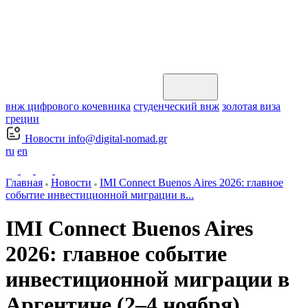
внж цифрового кочевника
студенческий внж
золотая виза
греции
Новости
info@digital-nomad.gr
ru
en
Главная
Новости
IMI Connect Buenos Aires 2026: главное
событие инвестиционной миграции в...
IMI Connect Buenos Aires
2026: главное событие
инвестиционной миграции в
Аргентине (2–4 ноября)