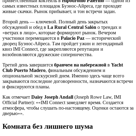
приветственный коктейль в
Hipódromo Palermo
— одной из
самых известных площадок Буэнос-Айреса, где проходят
живые скачки. Рынок прибывает, и тон встречи задан.
Второй день — ключевой. Полный день закрытых
обсуждений и обед в
La Rural Central Salón
о трендах и
«ветрах в лицо», которые формируют рынок. Вечером
участники перемещаются в
Palacio Paz
— исторический
дворец Буэнос-Айреса. Там пройдет ужин и легендарный
квиз IMI Connect, где закрепляются репутации и
возобновляются дружеские соперничества.
Третий день завершится
бранчем на набережной
в
Yacht
Club Puerto Madero
, финальным обсуждением и
опциональной экскурсией днем. Именно здесь чаще всего
закрываются последние договоренности, назначаются встречи
и фиксируются планы.
Как отмечает
Daisy Joseph Andall
(Joseph Rowe Law, IMI
Official Partner):
«IMI Connect замедляет время. Создается
атмосфера, чтобы слушать по-настоящему. Оценки остаются за
дверью»
.
Комната без лишнего шума