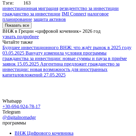
Тэги:
163
инвестиционная миграция
резидентство за инвестиции
гражданство за инвестиции
IMI Connect
налоговое
планирование
защита активов
Показать все
ВНЖ в Греции «цифровой кочевник»
2026 год
узнать подробнее
Читайте также
Будущее инвестиционного ВНЖ: что ждёт рынок в 2025 году
03.05.2025
Вануату изменила условия программы
гражданства за инвестиции: новые суммы и пауза в приёме
заявок
15.05.2025
Аргентина предложит гражданство за
инвестиции: новая возможность для иностранных
капиталовложений
27.05.2025
Whatsapp
+30-694-924-78-17
Telegram
@digitalnomadgr
программы
ВНЖ Цифрового кочевника