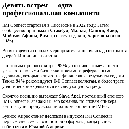
Девять встреч — одна
профессиональная комьюнити
IMI Connect стартовал в Лиссабоне в 2022 году. Затем
сообщество принимали
Стамбул
,
Мальта
,
Сайгон
,
Каир
,
Майами
,
Афины
,
Рим
и, совсем недавно,
Барселона
(июнь
2026).
Во всех девяти городах мероприятия заполнялись до открытия
дверей. И причина понятна.
По итогам прошлых встреч
95%
участников отмечают, что
уезжают с новыми бизнес-контактами и реферальными
сделками, которые влияют на финансовые результаты годами.
Также
94%
рекомендуют IMI Connect коллегам, а более трети
участников возвращаются на следующую встречу.
Схожую позицию выражает
Slava Apel
, постоянный спонсор
IMI Connect (CanadaRBI): его команда, по словам спикера,
«ни разу не пропускала ни одно мероприятие IMI»
.
Буэнос-Айрес станет
десятым
выпуском IMI Connect и
первым случаем за всю историю формата, когда рынок
собирается в
Южной Америке
.