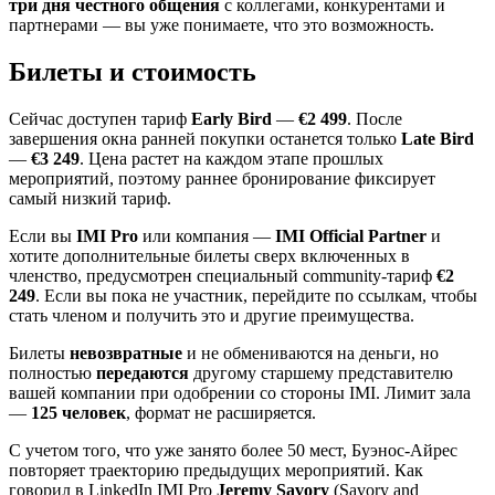
три дня честного общения
с коллегами, конкурентами и
партнерами — вы уже понимаете, что это возможность.
Билеты и стоимость
Сейчас доступен тариф
Early Bird
—
€2 499
. После
завершения окна ранней покупки останется только
Late Bird
—
€3 249
. Цена растет на каждом этапе прошлых
мероприятий, поэтому раннее бронирование фиксирует
самый низкий тариф.
Если вы
IMI Pro
или компания —
IMI Official Partner
и
хотите дополнительные билеты сверх включенных в
членство, предусмотрен специальный community-тариф
€2
249
. Если вы пока не участник, перейдите по ссылкам, чтобы
стать членом и получить это и другие преимущества.
Билеты
невозвратные
и не обмениваются на деньги, но
полностью
передаются
другому старшему представителю
вашей компании при одобрении со стороны IMI. Лимит зала
—
125 человек
, формат не расширяется.
С учетом того, что уже занято более 50 мест, Буэнос-Айрес
повторяет траекторию предыдущих мероприятий. Как
говорил в LinkedIn IMI Pro
Jeremy Savory
(Savory and