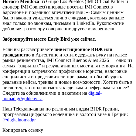
Horacio Mendoza
из Grupo Los Pueblos (IMI Official Partner и
спонсор IMI Connect) впервые посетил IMI Connect в
Барселоне и поделился впечатлениями:
«Самым ценным
было наконец увидеться лично с людьми, которых раньше
знал только по звонкам, письмам и LinkedIn. Рукопожатие
добавляет разговору совершенно другое измерение»
.
Забронируйте место Early Bird уже сейчас.
Если вы рассматриваете
инвестиционное ВНЖ или
гражданство
в Аргентине и хотите держать руку на пульсе
рынка резидентства, IMI Connect Buenos Aires 2026 — одно из
самых “закрытых” и результативных мест для нетворкинга. На
конференции встречаются профильные юристы, налоговые
специалисты и представители программ, чтобы обсудить
реальные кейсы, тренды и новые возможности. Хотите быть в
числе тех, кто подключается к сделкам и рефералам заранее?
Следите за обновлениями и пакетами на
digital-
nomad.gr/goldenvisa
.
Наш Telegram-канал по различным видам ВНЖ Греции,
программам цифрового кочевника и золотой визе в Греции:
@digitalnomadgr
Копировать ссылку