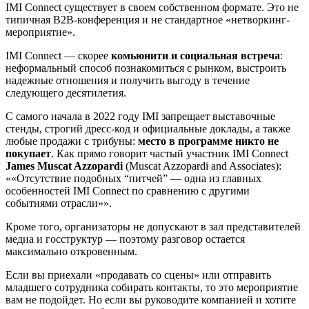
IMI Connect существует в своем собственном формате. Это не
типичная B2B-конференция и не стандартное «нетворкинг-
мероприятие».
IMI Connect — скорее
комьюнити и социальная встреча
:
неформальный способ познакомиться с рынком, выстроить
надежные отношения и получить выгоду в течение
следующего десятилетия.
С самого начала в 2022 году IMI запрещает выставочные
стенды, строгий дресс-код и официальные доклады, а также
любые продажи с трибуны:
место в программе никто не
покупает
. Как прямо говорит частый участник IMI Connect
James Muscat Azzopardi
(Muscat Azzopardi and Associates):
«Отсутствие подобных “питчей” — одна из главных
особенностей IMI Connect по сравнению с другими
событиями отрасли»
.
Кроме того, организаторы не допускают в зал представителей
медиа и госструктур — поэтому разговор остается
максимально откровенным.
Если вы приехали «продавать со сцены» или отправить
младшего сотрудника собирать контакты, то это мероприятие
вам не подойдет. Но если вы руководите компанией и хотите