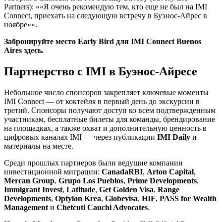
Partners):
«Я очень рекомендую тем, кто еще не был на IMI
Connect, приехать на следующую встречу в Буэнос-Айрес в
ноябре»
.
Забронируйте место Early Bird для IMI Connect Buenos
Aires здесь.
Партнерство с IMI в Буэнос-Айресе
Небольшое число спонсоров закрепляет ключевые моменты
IMI Connect — от коктейля в первый день до экскурсии в
третий. Спонсоры получают доступ ко всем подтвержденным
участникам, бесплатные билеты для команды, брендирование
на площадках, а также охват и дополнительную ценность в
цифровых каналах IMI — через публикации
IMI Daily
и
материалы на месте.
Среди прошлых партнеров были ведущие компании
инвестиционной миграции:
CanadaRBI
,
Arton Capital
,
Mercan Group
,
Grupo Los Pueblos
,
Prime Developments
,
Immigrant Invest
,
Latitude
,
Get Golden Visa
,
Range
Developments
,
Optylon Krea
,
Globevisa
,
HIF
,
PASS for Wealth
Management
и
Chetcuti Cauchi Advocates
.