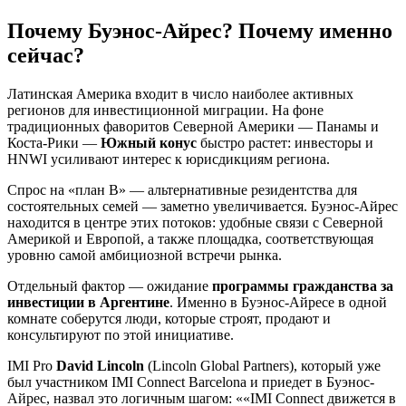
Почему Буэнос-Айрес? Почему именно
сейчас?
Латинская Америка входит в число наиболее активных
регионов для инвестиционной миграции. На фоне
традиционных фаворитов Северной Америки — Панамы и
Коста-Рики —
Южный конус
быстро растет: инвесторы и
HNWI усиливают интерес к юрисдикциям региона.
Спрос на «план B» — альтернативные резидентства для
состоятельных семей — заметно увеличивается. Буэнос-Айрес
находится в центре этих потоков: удобные связи с Северной
Америкой и Европой, а также площадка, соответствующая
уровню самой амбициозной встречи рынка.
Отдельный фактор — ожидание
программы гражданства за
инвестиции в Аргентине
. Именно в Буэнос-Айресе в одной
комнате соберутся люди, которые строят, продают и
консультируют по этой инициативе.
IMI Pro
David Lincoln
(Lincoln Global Partners), который уже
был участником IMI Connect Barcelona и приедет в Буэнос-
Айрес, назвал это логичным шагом:
«IMI Connect движется в