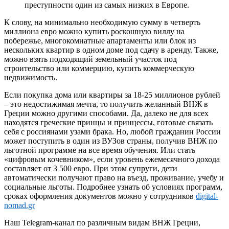
преступности один из самых низких в Европе.
К слову, на минимально необходимую сумму в четверть
миллиона евро можно купить роскошную виллу на
побережье, многокомнатные апартаменты или блок из
нескольких квартир в одном доме под сдачу в аренду. Также,
можно взять подходящий земельный участок под
строительство или коммерцию, купить коммерческую
недвижимость.
Если покупка дома или квартиры за 18-25 миллионов рублей
– это недостижимая мечта, то получить желанный ВНЖ в
Греции можно другими способами. Да, далеко не для всех
находятся греческие принцы и принцессы, готовые связать
себя с россиянами узами брака. Но, любой гражданин России
может поступить в один из ВУЗов страны, получив ВНЖ по
льготной программе на все время обучения. Или стать
«цифровым кочевником», если уровень ежемесячного дохода
составляет от 3 500 евро. При этом супруги, дети
автоматически получают право на въезд, проживание, учебу и
социальные льготы. Подробнее узнать об условиях программ,
сроках оформления документов можно у сотрудников
digital-
nomad.gr
Наш Telegram-канал по различным видам ВНЖ Греции,