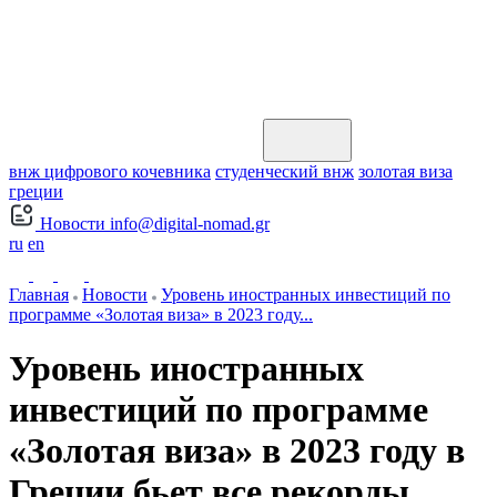
внж цифрового кочевника
студенческий внж
золотая виза
греции
Новости
info@digital-nomad.gr
ru
en
Главная
Новости
Уровень иностранных инвестиций по
программе «Золотая виза» в 2023 году...
Уровень иностранных
инвестиций по программе
«Золотая виза» в 2023 году в
Греции бьет все рекорды