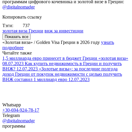
программам цифрового кочевника и золотой визе в Греции:
@digitalnomadgr
Копировать ссылку
Тэги:
737
золотая виза Греции
внж за инвестиции
Показать все
«Золотая виза» / Golden Visa Греции в
2026 году
узнать
подробнее
Читайте также
1,5 миллиарда евро принесет в бюджет Греции «золотая виза»
08.07.2023
Как купить недвижимость в Греции и получить
ВНЖ?
12.07.2023
«Золотые визы»: за последние полгода
доход Греции от покупок недвижимости с целью получить
ВНЖ составил 1 миллиард евро
12.07.2023
Whatsapp
+30-694-924-78-17
Telegram
@digitalnomadgr
программы