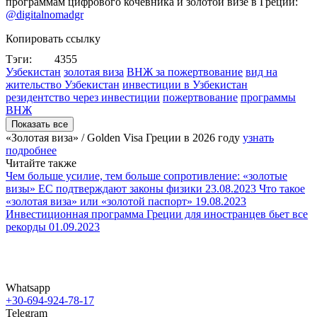
программам цифрового кочевника и золотой визе в Греции:
@digitalnomadgr
Копировать ссылку
Тэги:
4355
Узбекистан
золотая виза
ВНЖ за пожертвование
вид на
жительство Узбекистан
инвестиции в Узбекистан
резидентство через инвестиции
пожертвование
программы
ВНЖ
Показать все
«Золотая виза» / Golden Visa Греции в
2026 году
узнать
подробнее
Читайте также
Чем больше усилие, тем больше сопротивление: «золотые
визы» ЕС подтверждают законы физики
23.08.2023
Что такое
«золотая виза» или «золотой паспорт»
19.08.2023
Инвестиционная программа Греции для иностранцев бьет все
рекорды
01.09.2023
Whatsapp
+30-694-924-78-17
Telegram