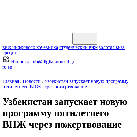
внж цифрового кочевника
студенческий внж
золотая виза
греции
Новости
info@digital-nomad.gr
ru
en
Главная
Новости
Узбекистан запускает новую программу
пятилетнего ВНЖ через пожертвование
Узбекистан запускает новую
программу пятилетнего
ВНЖ через пожертвование