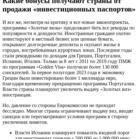
Какие бонусы получают страны от
продажи «инвестиционных паспортов»
И все же, несмотря на критику и все новые законопроекты,
программы «Золотые визы» продолжают бить все рекорды по
популярности и доходности. Иностранные граждане охотно
инвестируют в местный бизнес или ценные бумаги,
открывают долгосрочные депозиты и скупают жилье в
городах, востребованных курортных зонах. Последние годы
стали рекордными по доходам для Греции, Португалии,
Испании, Италии. Только за 8 лет с 2011 по 2019 году ПМЖ
по программам «Golden Visa» получили более 130 000
соискателей. За первое полугодие 2023 года в экономику
Греции было инвестировано более 1 миллиарда евро,
благодаря временному прекращению программы Португалии.
Власти страны планируют увеличить выдачу «Золотых виз»
иностранцам.
Но, давление со стороны Еврокомиссии не проходит
бесследно. Многие страны ограничивают выдачу виз, вводят
санкции или пересматривают условия программ в сторону
увеличения лимитов.
Власти Испании планируют повысить входной порог
для иностранных граждан с 500 000 до 1 000 000 евро.