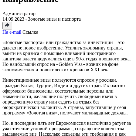
Администратор
14.09.2023
Золотые визы и паспорта
На e-mail
Ссылка
«Золотые паспорта» или гражданство за инвестиции – это
далеко не новое изобретение. Усилить экономику страны,
выйти из кризиса с помощью вливаний иностранного
капитала власти додумались еще в 90-х годах прошлого века.
Но наибольший спрос на «Golden Visa» возник на фоне
экономических и политических кризисов XXI века.
Инвестиционные визы пользуются спросом у россиян,
граждан Китая, Турции, Индии и других стран. Их охотно
оформляют бизнесмены, состоятельные персоны или
знаменитости, желающие получить свободный въезд в
определенную страну или ездить на отдых без
бюрократической волокиты. А страны, запустившие у себя
программу «Золотая виза», получают миллиардные доходы.
Но, в последние пять лет Еврокомиссия настойчиво ратует за
ужесточение условий программы, сокращение количества
выдаваемых виз. Насколько серьезны эти требования и как