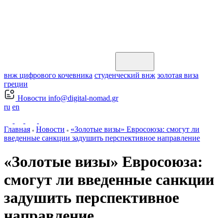
внж цифрового кочевника
студенческий внж
золотая виза
греции
Новости
info@digital-nomad.gr
ru
en
Главная
Новости
«Золотые визы» Евросоюза: смогут ли
введенные санкции задушить перспективное направление
«Золотые визы» Евросоюза:
смогут ли введенные санкции
задушить перспективное
направление